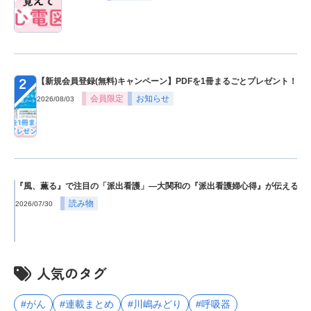
２
【新規会員登録(無料)キャンペーン】PDFを1冊まるごとプレゼント！
会員限定
お知らせ
2026/08/03
３
『風、薫る』で注目の「派出看護」―大関和の『派出看護婦心得』が伝える赤
読み物
2026/07/30
人気のタグ
#がん
#連載まとめ
#川嶋みどり
#呼吸器