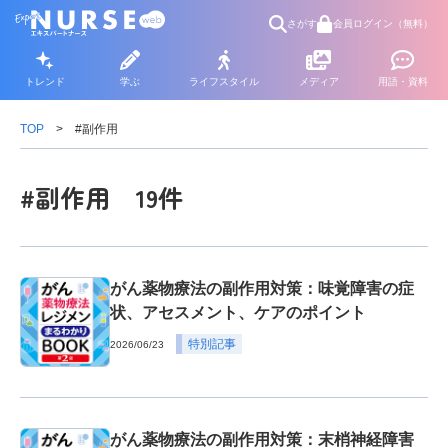
さがす
会員ログイン（無料）
トレンド
学ぶ
ライフスタイル
メディア
用語・資料
TOP
#副作用
#副作用 19件
がん薬物療法の副作用対策：味覚障害の症
状、アセスメント、ケアのポイント
特別記事
2026/06/23
がん薬物療法の副作用対策：末梢神経障害