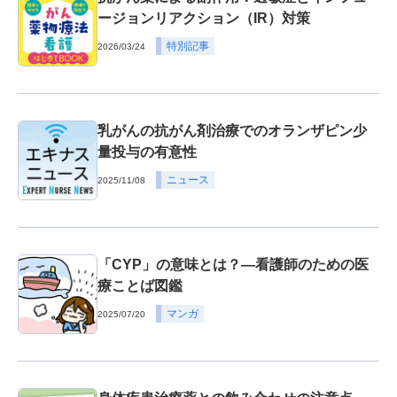
ージョンリアクション（IR）対策
特別記事
2026/03/24
乳がんの抗がん剤治療でのオランザピン少
量投与の有意性
ニュース
2025/11/08
「CYP」の意味とは？―看護師のための医
療ことば図鑑
マンガ
2025/07/20