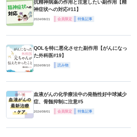
抗精神病薬の作用と注意したい副作用【精
神症状への対応#11】
会員限定
特集記事
2024/08/21
QOLを特に悪化させた副作用【がんになっ
た外科医#19】
読み物
2024/08/10
血液がんの化学療法中の発熱性好中球減少
症、骨髄抑制に注意#5
会員限定
特集記事
2024/08/01