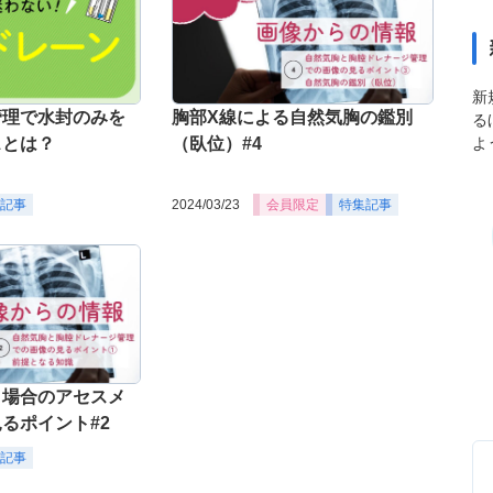
新
管理で水封のみを
胸部X線による自然気胸の鑑別
る
よ
スとは？
（臥位）#4
記事
2024/03/23
会員限定
特集記事
う場合のアセスメ
るポイント#2
記事