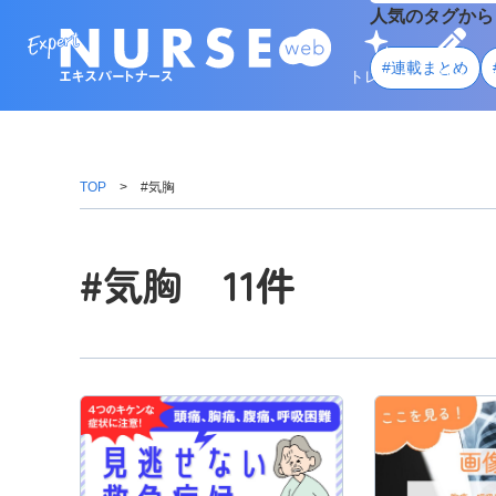
人気のタグから
#連載まとめ
トレンド
学ぶ
TOP
#気胸
#気胸 11件