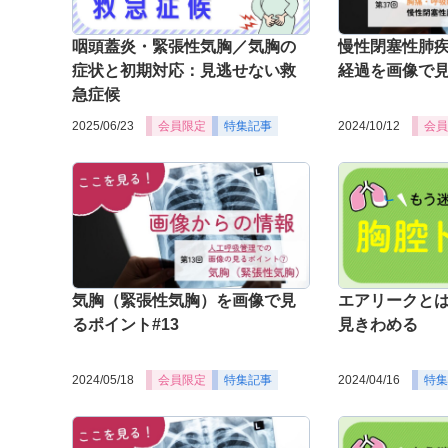
咽頭蓋炎・緊張性気胸／気胸の
慢性閉塞性肺疾
症状と初期対応：見逃せない救
経過を画像で見
急症候
2025/06/23
会員限定
特集記事
2024/10/12
会員
気胸（緊張性気胸）を画像で見
エアリークと
るポイント#13
見きわめる
2024/05/18
会員限定
特集記事
2024/04/16
特集