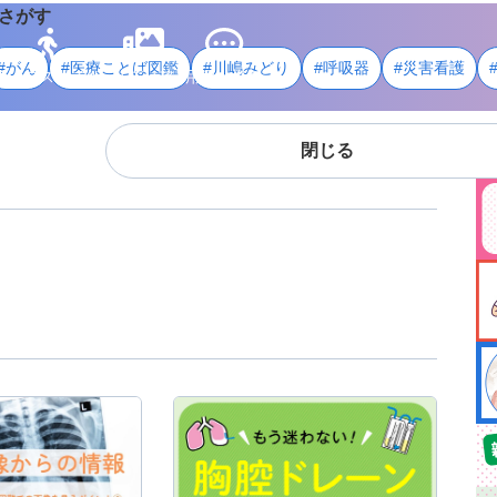
さがす
#がん
#医療ことば図鑑
#川嶋みどり
#呼吸器
#災害看護
ライフスタイル
メディア
用語・資料
閉じる