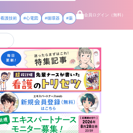
会員ログイン（無料）
#看護技術
#心電図
#循環器
#薬