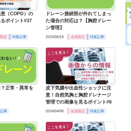
患（COPD）の
ドレーン接続部が外れてしまっ
るポイント#37
た場合の対応は？【胸腔ドレー
ン管理】
限定
特集記事
2024/06/18
会員限定
特集記事
は？正常・異常を
皮下気腫や出血性ショックに注
意！自然気胸と胸腔ドレナージ
管理での画像を見るポイント#6
記事
2024/04/06
会員限定
特集記事