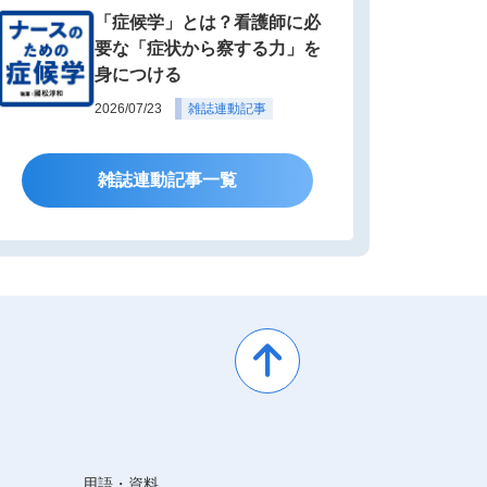
「症候学」とは？看護師に必
要な「症状から察する力」を
身につける
2026/07/23
雑誌連動記事
雑誌連動記事一覧
用語・資料