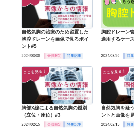
自然気胸の治療のため留置した
胸腔ドレーン
胸腔ドレーンを画像で見るポイ
適用するケー
ント#5
2024/03/30
会員限定
特集記事
2024/03/26
特集
胸部X線による自然気胸の鑑別
自然気胸を疑
（立位・座位）#3
ントと画像を見
2024/02/15
会員限定
特集記事
2024/02/15
特集