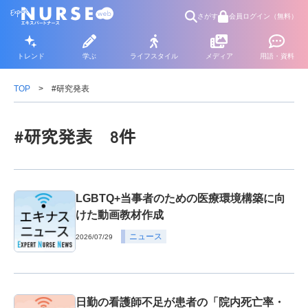
さがす
会員ログイン（無料）
トレンド
学ぶ
ライフスタイル
メディア
用語・資料
TOP
#研究発表
#研究発表 8件
LGBTQ+当事者のための医療環境構築に向
けた動画教材作成
ニュース
2026/07/29
日勤の看護師不足が患者の「院内死亡率・