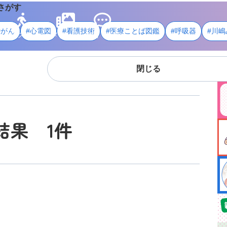
さがす
#がん
#心電図
#看護技術
#医療ことば図鑑
#呼吸器
#川嶋
ライフスタイル
メディア
用語・資料
閉じる
結果 1件