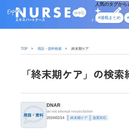
人気のタグから
#連載まとめ
トレンド
学ぶ
TOP
用語・資料検索
終末期ケア
「終末期ケア」の検索
DNAR
do not attempt resuscitation
2024/02/14
終末期ケア
急変対応