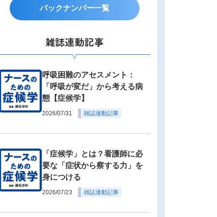
バックナンバー一覧
雑誌連動記事
呼吸困難のアセスメント：
「呼吸が変だ」から考える病
態【症候学】
2026/07/31
雑誌連動記事
「症候学」とは？看護師に必
要な「症状から察する力」を
身につける
2026/07/23
雑誌連動記事