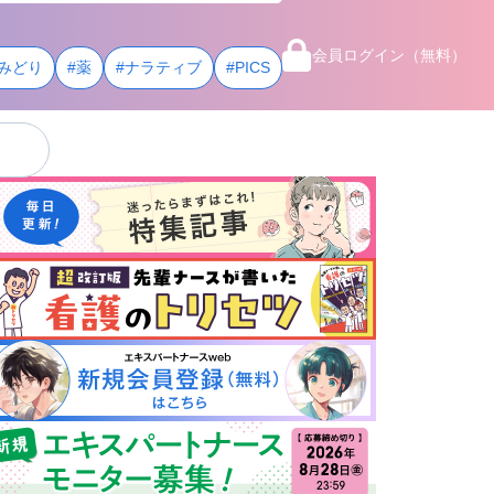
会員ログイン（無料）
みどり
#薬
#ナラティブ
#PICS