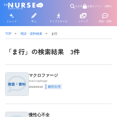
さがす
会員ログイン（無料）
トレンド
学ぶ
ライフスタイル
メディア
用語・資料
TOP
用語・資料検索
ま行
「ま行」の検索結果 3件
マクロファージ
macrophage
解剖生理
2024/03/18
慢性心不全