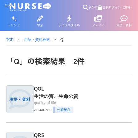
さがす
会員ログイン（無料）
トレンド
学ぶ
ライフスタイル
メディア
用語・資料
TOP
用語・資料検索
Q
「Q」の検索結果 2件
QOL
生活の質、生命の質
quality of life
公衆衛生
2024/01/22
QRS