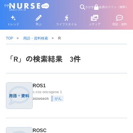
さがす
会員ログイン（無料）
トレンド
学ぶ
ライフスタイル
メディア
用語・資料
TOP
用語・資料検索
R
「R」の検索結果 3件
ROS1
c-ros oncogene 1
がん
2024/04/25
ROSC