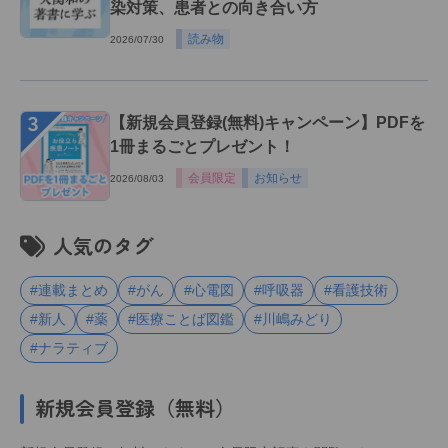
染対策、患者との向き合い方
読み物
2026/07/30
３
【新規会員登録(無料)キャンペーン】PDFを
1冊まるごとプレゼント！
会員限定
お知らせ
2026/08/03
人気のタグ
#連載まとめ
#がん
#心電図
#呼吸器
#看護技術
#新人
#薬
#医療ことば図鑑
#川嶋みどり
#ナラティブ
新規会員登録（無料）