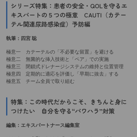
シリーズ特集：患者の安全・QOLを守るエ
キスパートの５つの極意 CAUTI（カテー
テル関連尿路感染症）予防編
執筆：四宮 聡
極意一 カテーテルの「不必要な留置」を避ける
極意二 無菌的な挿入技術と「ペア」での実施
極意三 閉鎖式ドレナージシステムの維持と位置管理
極意四 定期的に適応を評価し「早期に抜去」する
極意五 チーム全員で取り組む
特集：この時代だからこそ、きちんと身に
つけたい 自分を守る“パワハラ”対策
編集：エキスパートナース編集室