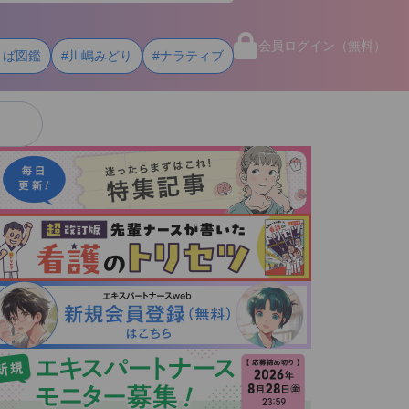
会員ログイン（無料）
とば図鑑
#川嶋みどり
#ナラティブ