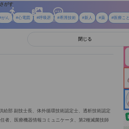
さがす
#がん
#心電図
#呼吸器
#看護技術
#新人
#薬
#医療こ
ライフスタイル
メディア
用語・資料
閉じる
菌・供給部 副技士長、体外循環技術認定士、透析技術認定
主任者、医療機器情報コミュニケータ、第2種滅菌技師