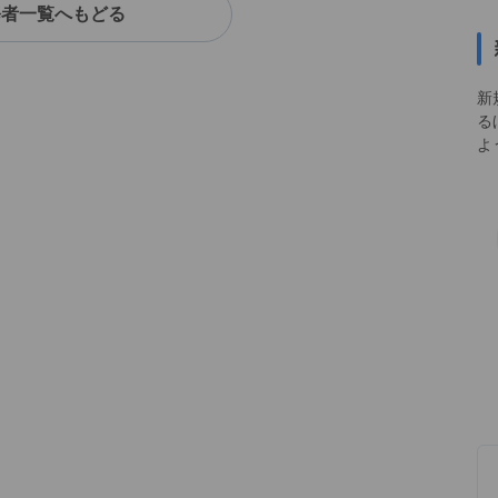
修者一覧へもどる
新
る
よ