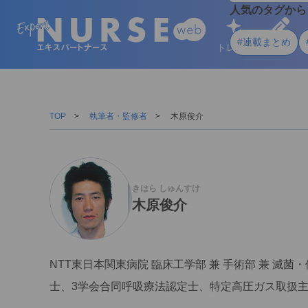
人気のタグから
#連載まとめ
トレンド
学ぶ
TOP
執筆者・監修者
木原俊介
きはら しゅんすけ
木原俊介
NTT東日本関東病院 臨床工学部 兼 手術部 兼 滅
士、3学会合同呼吸療法認定士、特定高圧ガス取扱