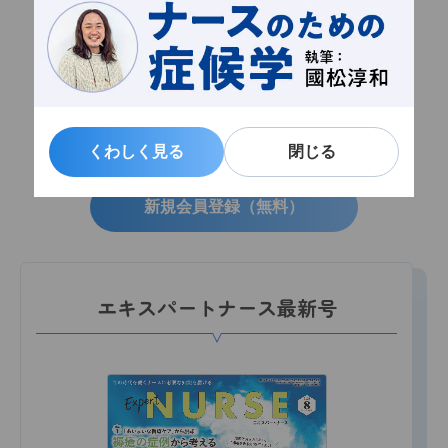
会員限定記事
お気に入り機能
メルマガ配信
くわしく見る
くわしく見る
閉じる
閉じる
新規会員登録（無料）
エキスパートナース最新号