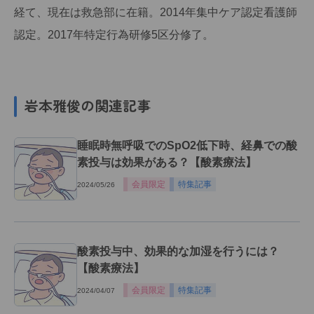
経て、現在は救急部に在籍。2014年集中ケア認定看護師
認定。2017年特定行為研修5区分修了。
岩本雅俊の関連記事
睡眠時無呼吸でのSpO2低下時、経鼻での酸
素投与は効果がある？【酸素療法】
会員限定
特集記事
2024/05/26
酸素投与中、効果的な加湿を行うには？
【酸素療法】
会員限定
特集記事
2024/04/07