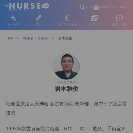
さがす
会員ログイン（無料）
トレンド
学ぶ
ライフスタイル
メディア
用語・資料
TOP
執筆者・監修者
岩本雅俊
いわもとまさとし
岩本雅俊
社会医療法人天神会 新古賀病院 救急部、集中ケア認定看
護師
1997年新古賀病院に就職。HCU、ICU、救急、手術室を