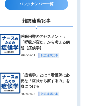
バックナンバー一覧
雑誌連動記事
呼吸困難のアセスメント：
「呼吸が変だ」から考える病
態【症候学】
2026/07/31
雑誌連動記事
「症候学」とは？看護師に必
要な「症状から察する力」を
身につける
2026/07/23
雑誌連動記事