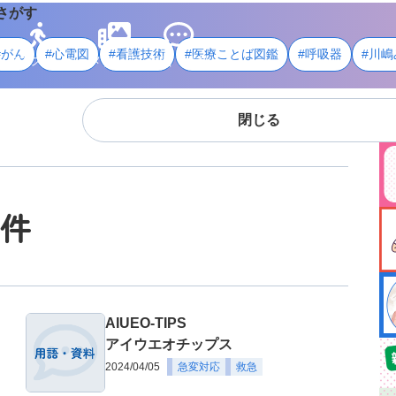
さがす
#がん
#心電図
#看護技術
#医療ことば図鑑
#呼吸器
#川嶋
ライフスタイル
メディア
用語・資料
閉じる
2件
AIUEO-TIPS
アイウエオチップス
2024/04/05
急変対応
救急