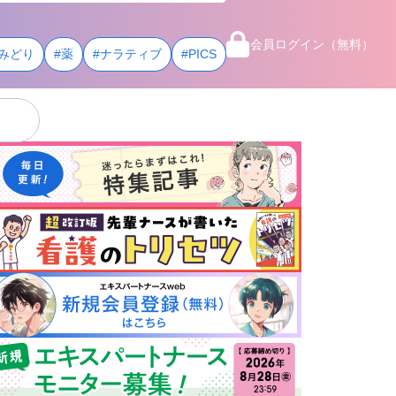
会員ログイン（無料）
みどり
#薬
#ナラティブ
#PICS