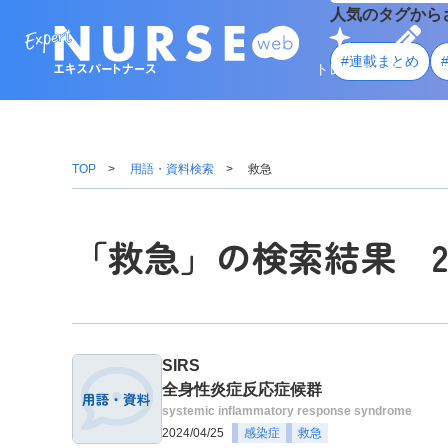
人気のタグから
#連載まとめ
トレンド
学ぶ
TOP
用語・資料検索
救急
「救急」の検索結果 
SIRS
全身性炎症反応症候群
systemic inflammatory response syndrome
2024/04/25
感染症
救急