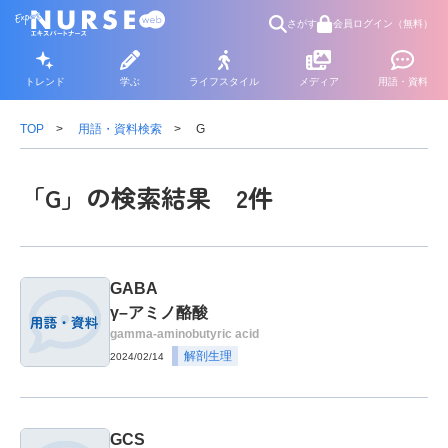
さがす
会員ログイン（無料）
トレンド
学ぶ
ライフスタイル
メディア
用語・資料
TOP
用語・資料検索
G
「G」の検索結果 2件
GABA
γ–アミノ酪酸
gamma-aminobutyric acid
解剖生理
2024/02/14
GCS