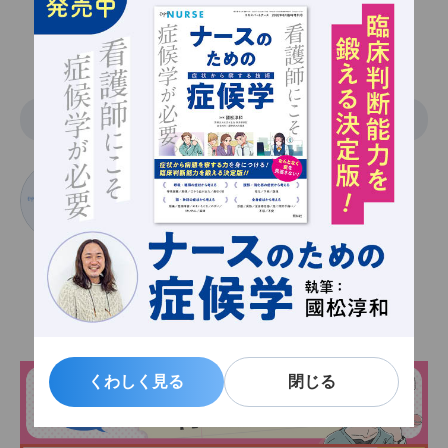
関連記事一覧
イラスト
むそうひろゆき
武曽宏幸
くわしく見る
くわしく見る
閉じる
閉じる