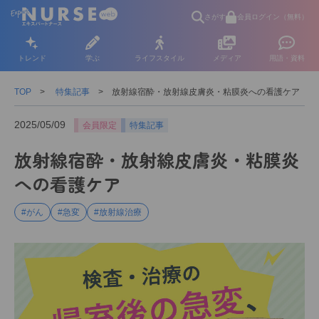
さがす
会員ログイン（無料）
トレンド
学ぶ
ライフスタイル
メディア
用語・資料
TOP
特集記事
放射線宿酔・放射線皮膚炎・粘膜炎への看護ケア
2025/05/09
会員限定
特集記事
放射線宿酔・放射線皮膚炎・粘膜炎
への看護ケア
#がん
#急変
#放射線治療