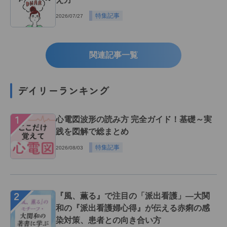
特集記事
2026/07/27
関連記事一覧
デイリーランキング
１
心電図波形の読み方 完全ガイド！基礎～実
践を図解で総まとめ
特集記事
2026/08/03
２
『風、薫る』で注目の「派出看護」―大関
和の『派出看護婦心得』が伝える赤痢の感
染対策、患者との向き合い方