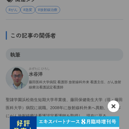
#がん
#急変
#放射線治療
この記事の関係者
執筆
みずたに ひろし
水谷洋
藤田医科大学病院 看護部 放射線科外来 看護主任、がん放射
線療法看護認定看護師
聖隷学園浜松衛生短期大学卒業後、藤田保健衛生大学（現・藤田
医科大学）病院に就職。2008年に放射線科外来へ異動、2011年
にがん放射線療法看護認定看護師を取得し、現在に至る。