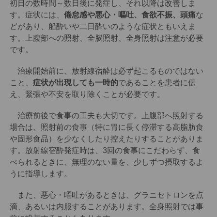
初日の数時間～数日後に発症し、それ以降は改善しま
す。症状には、
倦怠感や悪心・嘔吐、食欲不振、頭痛
な
どがあり、船酔いや二日酔いのような症状ともいえま
す。上腹部への照射、全脳照射、全身照射は注意が必要
です。
治療開始前に、放射線宿酔は必ず起こるものではない
こと、
症状が出現しても一時的
であることを患者に伝
え、緊張や不安を取り除くことが必要です。
治療前後で食事の工夫も大切です。上腹部へ照射する
場合は、照射前の食事（特に胃に長く停滞する高脂肪食
や固形食品）を少なくしたり控えたりすることがありま
す。放射線宿酔発症時は、3回の食事にこだわらず、食
べられるときに、無理のない量を、少しずつ摂取するよ
うに指導します。
また、悪心・嘔吐があるときは、グラニセトロンを点
滴、あるいは内服することがあります。全身照射では事