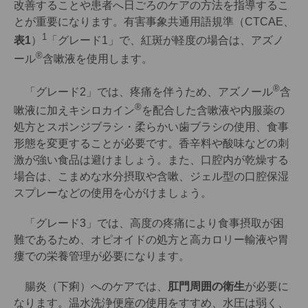
改善することや患者へ日ごろのケアの方法を指導するこ
とが重要になります。有害事象共通用語規準（CTCAE、
1
表1
）
「グレード1」で、紅斑が軽度の場合は、アズノ
®
ール
含嗽液を使用します。
®
「グレード2」では、疼痛を伴うため、アズノール
含
®
嗽液に加えキシロカイン
を配合した含嗽液や内服薬の
処方とスポンジブラシ・柔らかい歯ブラシの使用、食事
形態を変更することが必要です。香辛料や酸味などの刺
激が強い食品は避けましょう。また、口腔内が乾燥する
場合は、こまめな水分摂取や含嗽、ジェル型の口腔保湿
スプレーなどの使用を心がけましょう。
「グレード3」では、高度の疼痛により食事摂取が困
難であるため、オピオイドの処方と高カロリー輸液や胃
瘻での栄養管理が必要になります。
腸炎（下痢）へのケアでは、
肛門周囲の衛生
が必要に
なります。温水洗浄便座の使用をすすめ、水圧は弱く、