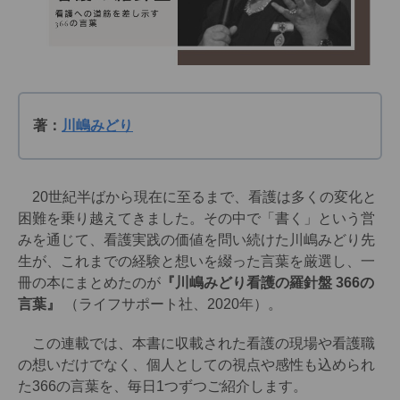
著：
川嶋みどり
20世紀半ばから現在に至るまで、看護は多くの変化と
困難を乗り越えてきました。その中で「書く」という営
みを通じて、看護実践の価値を問い続けた川嶋みどり先
生が、これまでの経験と想いを綴った言葉を厳選し、一
冊の本にまとめたのが
『川嶋みどり看護の羅針盤 366の
言葉』
（ライフサポート社、2020年）。
この連載では、本書に収載された看護の現場や看護職
の想いだけでなく、個人としての視点や感性も込められ
た366の言葉を、毎日1つずつご紹介します。