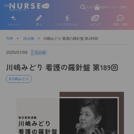
さがす
会員ログイン（無料）
トレンド
学ぶ
ライフスタイル
メディア
用語・資料
TOP
読み物
川嶋みどり 看護の羅針盤 第189回
2025/07/08
読み物
川嶋みどり 看護の羅針盤 第189回
#川嶋みどり