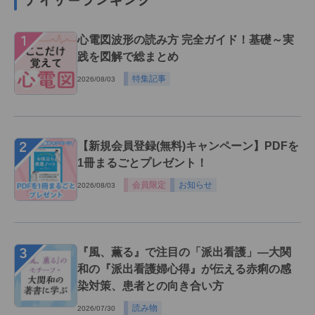
１
心電図波形の読み方 完全ガイド！基礎～実
践を図解で総まとめ
特集記事
2026/08/03
２
【新規会員登録(無料)キャンペーン】PDFを
1冊まるごとプレゼント！
会員限定
お知らせ
2026/08/03
３
『風、薫る』で注目の「派出看護」―大関
和の『派出看護婦心得』が伝える赤痢の感
染対策、患者との向き合い方
読み物
2026/07/30