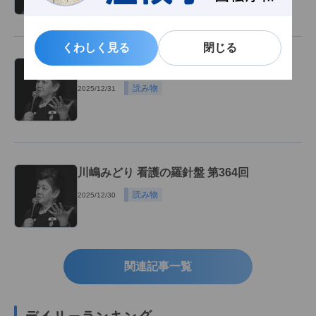
くわしく見る
くわしく見る
閉じる
閉じる
川嶋みどり 看護の羅針盤 第365回
読み物
2025/12/31
川嶋みどり 看護の羅針盤 第364回
読み物
2025/12/30
関連記事一覧
デイリーランキング