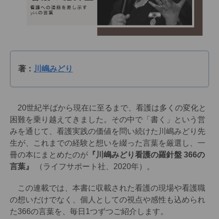
著：
川嶋みどり
20世紀半ばから現在に至るまで、看護は多くの変化と
困難を乗り越えてきました。その中で「書く」という営
みを通じて、看護実践の価値を問い続けた川嶋みどり先
生が、これまでの経験と想いを綴った言葉を厳選し、一
冊の本にまとめたのが
『川嶋みどり看護の羅針盤 366の
言葉』
（ライフサポート社、2020年）。
この連載では、本書に収載された看護の現場や看護職
の想いだけでなく、個人としての視点や感性も込められ
た366の言葉を、毎日1つずつご紹介します。