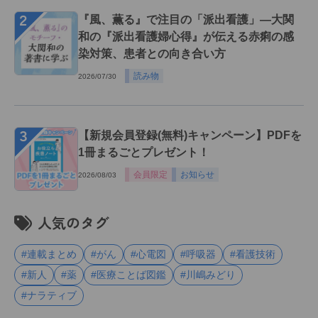
２
『風、薫る』で注目の「派出看護」―大関
和の『派出看護婦心得』が伝える赤痢の感
染対策、患者との向き合い方
読み物
2026/07/30
３
【新規会員登録(無料)キャンペーン】PDFを
1冊まるごとプレゼント！
会員限定
お知らせ
2026/08/03
人気のタグ
#連載まとめ
#がん
#心電図
#呼吸器
#看護技術
#新人
#薬
#医療ことば図鑑
#川嶋みどり
#ナラティブ