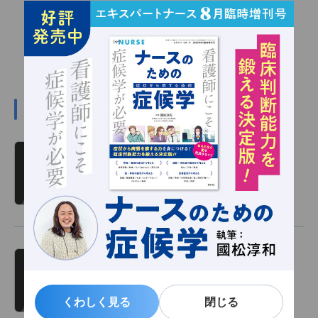
#川嶋みどりの関連記事
川嶋みどり 看護の羅針盤 第366回
読み物
2026/01/01
川嶋みどり 看護の羅針盤 第365回
読み物
2025/12/31
くわしく見る
くわしく見る
閉じる
閉じる