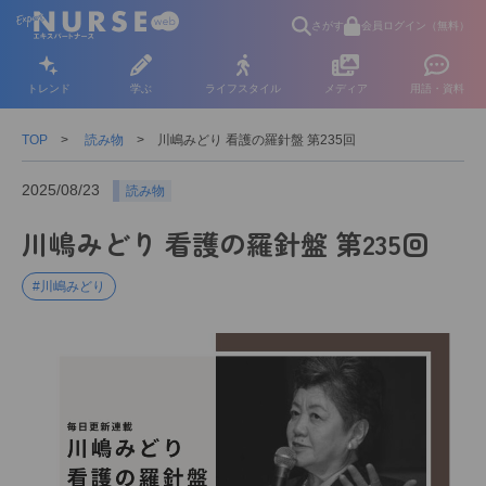
さがす
会員ログイン（無料）
トレンド
学ぶ
ライフスタイル
メディア
用語・資料
TOP
読み物
川嶋みどり 看護の羅針盤 第235回
2025/08/23
読み物
川嶋みどり 看護の羅針盤 第235回
#川嶋みどり