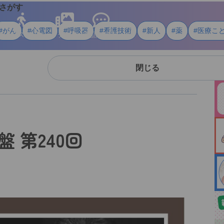
さがす
#がん
#心電図
#呼吸器
#看護技術
#新人
#薬
#医療こ
ライフスタイル
メディア
用語・資料
閉じる
 第240回