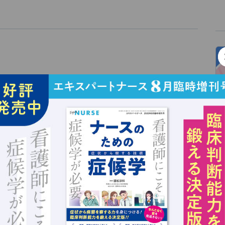
）に生まれる。1951年日本赤十字女子専門学校（現在の
中央病院（現在の日本赤十字社医療センター）勤務。そ
現在まで健和会臨床看護学研究所所長、2003年から日
年若月賞、2007年ナイチンゲール記章受章。著作は