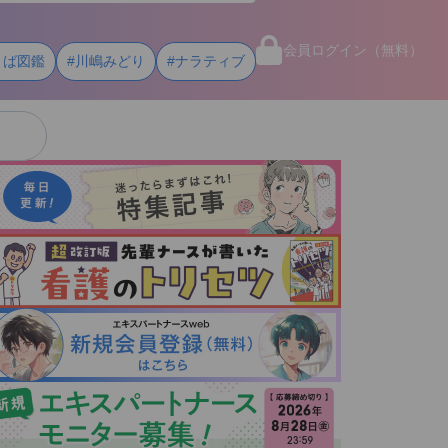
会員ログイン（無料）
とば図鑑
#川嶋みどり
#ナラティブ