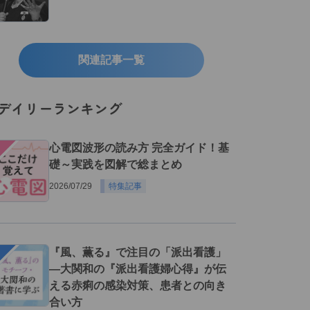
関連記事一覧
デイリーランキング
１
心電図波形の読み方 完全ガイド！基
礎～実践を図解で総まとめ
2026/07/29
特集記事
２
『風、薫る』で注目の「派出看護」
―大関和の『派出看護婦心得』が伝
える赤痢の感染対策、患者との向き
合い方