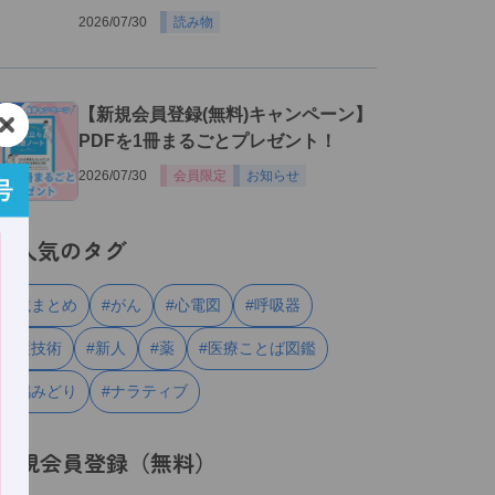
2026/07/30
読み物
３
【新規会員登録(無料)キャンペーン】
PDFを1冊まるごとプレゼント！
2026/07/30
会員限定
お知らせ
人気のタグ
#連載まとめ
#がん
#心電図
#呼吸器
#看護技術
#新人
#薬
#医療ことば図鑑
#川嶋みどり
#ナラティブ
新規会員登録（無料）