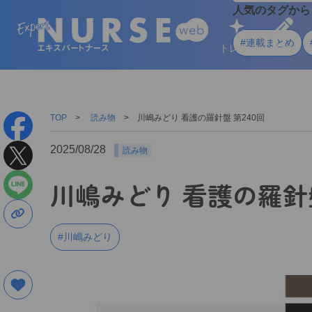
人気のタグから
#連載まとめ
トレンド
学ぶ
TOP
読み物
川嶋みどり 看護の羅針盤 第240回
2025/08/28
読み物
川嶋みどり 看護の羅針盤
#川嶋みどり