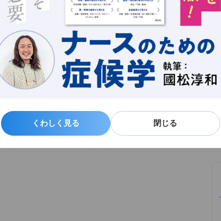
新
る
よ
記事一覧
くわしく見る
くわしく見る
閉じる
閉じる