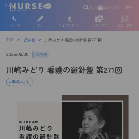
さがす
会員ログイン（無料）
トレンド
学ぶ
ライフスタイル
メディア
用語・資料
TOP
読み物
川嶋みどり 看護の羅針盤 第271回
2025/09/28
読み物
川嶋みどり 看護の羅針盤 第271回
#川嶋みどり