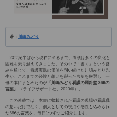
著：
川嶋みどり
20世紀半ばから現在に至るまで、看護は多くの変化と
困難を乗り越えてきました。その中で「書く」という営
みを通じて、看護実践の価値を問い続けた川嶋みどり先
生が、これまでの経験と想いを綴った言葉を厳選し、一
冊の本にまとめたのが
『川嶋みどり看護の羅針盤 366の
言葉』
（ライフサポート社、2020年）。
この連載では、本書に収載された看護の現場や看護職
の想いだけでなく、個人としての視点や感性も込められ
た366の言葉を、毎日1つずつご紹介します。