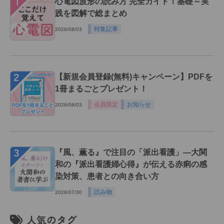
１
心電図波形の読み方 完全ガイド！基礎～実
践を図解で総まとめ
特集記事
2026/08/03
２
【新規会員登録(無料)キャンペーン】PDFを
1冊まるごとプレゼント！
会員限定
お知らせ
2026/08/03
３
『風、薫る』で注目の「派出看護」―大関
和の『派出看護婦心得』が伝える赤痢の感
染対策、患者との向き合い方
読み物
2026/07/30
人気のタグ