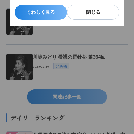
川嶋みどり 看護の羅針盤 第365回
くわしく見る
くわしく見る
閉じる
閉じる
読み物
2025/12/31
川嶋みどり 看護の羅針盤 第364回
読み物
2025/12/30
関連記事一覧
デイリーランキング