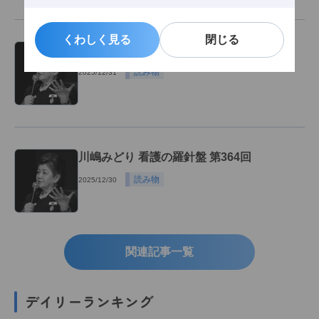
くわしく見る
くわしく見る
閉じる
閉じる
川嶋みどり 看護の羅針盤 第365回
読み物
2025/12/31
川嶋みどり 看護の羅針盤 第364回
読み物
2025/12/30
関連記事一覧
デイリーランキング