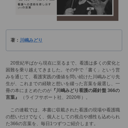
著：
川嶋みどり
20世紀半ばから現在に至るまで、看護は多くの変化と
困難を乗り越えてきました。その中で「書く」という営
みを通じて、看護実践の価値を問い続けた川嶋みどり先
生が、これまでの経験と想いを綴った言葉を厳選し、一
冊の本にまとめたのが
『川嶋みどり看護の羅針盤 366の
言葉』
（ライフサポート社、2020年）。
この連載では、本書に収載された看護の現場や看護職
の想いだけでなく、個人としての視点や感性も込められ
た366の言葉を、毎日1つずつご紹介します。