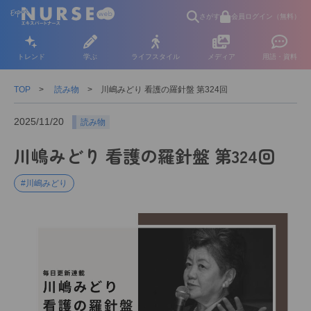
さがす
会員ログイン（無料）
トレンド
学ぶ
ライフスタイル
メディア
用語・資料
TOP
読み物
川嶋みどり 看護の羅針盤 第324回
2025/11/20
読み物
川嶋みどり 看護の羅針盤 第324回
#川嶋みどり