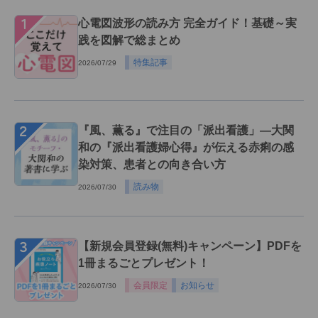
１
心電図波形の読み方 完全ガイド！基礎～実
践を図解で総まとめ
特集記事
2026/07/29
２
『風、薫る』で注目の「派出看護」―大関
和の『派出看護婦心得』が伝える赤痢の感
染対策、患者との向き合い方
読み物
2026/07/30
３
【新規会員登録(無料)キャンペーン】PDFを
1冊まるごとプレゼント！
会員限定
お知らせ
2026/07/30