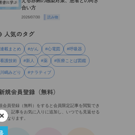
える赤痢の感染対策、患者との向き
合い方
2026/07/30
読み物
人気のタグ
#連載まとめ
#がん
#心電図
#呼吸器
#看護技術
#新人
#薬
#医療ことば図鑑
#川嶋みどり
#ナラティブ
新規会員登録（無料）
規会員登録（無料）をすると会員限定記事を閲覧でき
ほか、記事をお気に入りに追加し、いつでも見返せる
うになります。