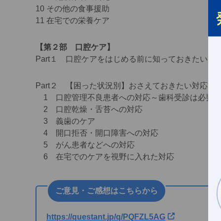
10 その他の食事援助
11 在宅での栄養ケア
【第２部 口腔ケア】
Part１ 口腔ケアをはじめる前に知っておきたいこ
Part２ 【困った状況別】おさえておきたい対応方
1 口腔管理不良患者への対応～歯科受診は必要
2 口腔乾燥・舌苔への対応
3 義歯のケア
4 開口拒否・開口障害への対応
5 がん患者などへの対応
6 在宅でのケアを視野に入れた対応
ご意見・ご感想はこちらから
https://questant.jp/q/PQFZL5AG