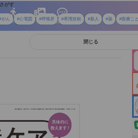
さがす
#がん
#心電図
#呼吸器
#看護技術
#新人
#薬
#医療こ
ライフスタイル
メディア
用語・資料
閉じる