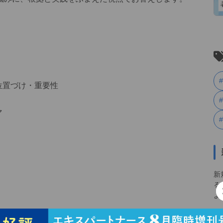
位置づけ・重要性
マ
新
る
よ