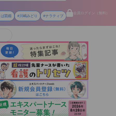
会員ログイン（無料）
とば図鑑
#川嶋みどり
#ナラティブ