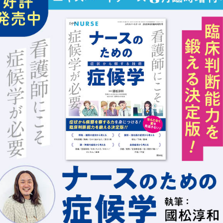
と
法
か？～