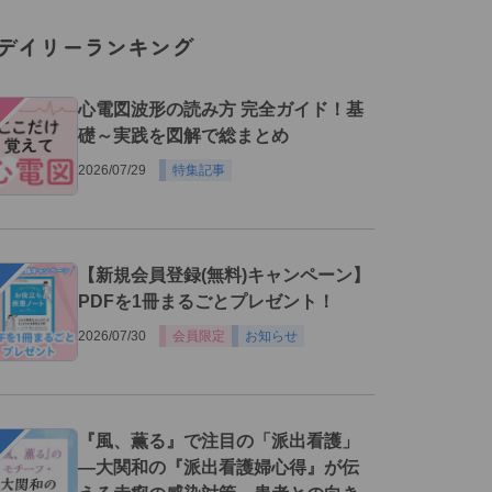
デイリーランキング
１
心電図波形の読み方 完全ガイド！基
礎～実践を図解で総まとめ
2026/07/29
特集記事
２
【新規会員登録(無料)キャンペーン】
PDFを1冊まるごとプレゼント！
2026/07/30
会員限定
お知らせ
３
『風、薫る』で注目の「派出看護」
―大関和の『派出看護婦心得』が伝