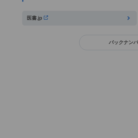
医書.jp
バックナン