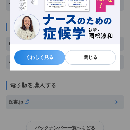
セブンネットショッピング
紙版を定期購入する
Fujisan
くわしく見る
くわしく見る
閉じる
閉じる
小学館BOOK SHOP
電子版を購入する
医書.jp
バックナンバー一覧へもどる