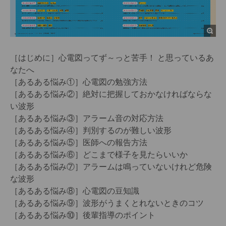
［はじめに］心電図ってず～っと苦手！ と思っているあ
なたへ
［あるある悩み①］心電図の勉強方法
［あるある悩み②］絶対に把握しておかなければならな
い波形
［あるある悩み③］アラーム音の対応方法
［あるある悩み④］判別するのが難しい波形
［あるある悩み⑤］医師への報告方法
［あるある悩み⑥］どこまで様子を見たらいいか
［あるある悩み⑦］アラームは鳴っていないけれど危険
な波形
［あるある悩み⑧］心電図の豆知識
［あるある悩み⑨］波形がうまくとれないときのコツ
［あるある悩み⑩］後輩指導のポイント