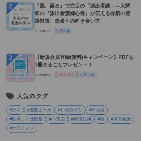
２
『風、薫る』で注目の「派出看護」―大関
和の『派出看護婦心得』が伝える赤痢の感
染対策、患者との向き合い方
読み物
2026/07/30
３
【新規会員登録(無料)キャンペーン】PDFを
1冊まるごとプレゼント！
会員限定
お知らせ
2026/08/03
人気のタグ
#がん
#連載まとめ
#川嶋みどり
#呼吸器
#医療ことば図鑑
#心電図
#看護技術
#薬
#災害看護
#ナラティブ