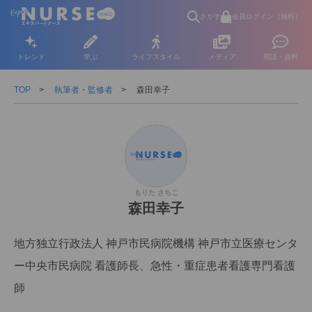
さがす
会員ログイン（無料）
トレンド
学ぶ
ライフスタイル
メディア
用語・資料
TOP
執筆者・監修者
森田幸子
もりた さちこ
森田幸子
地方独立行政法人 神戸市民病院機構 神戸市立医療センタ
ー中央市民病院 看護師長、急性・重症患者看護専門看護
師