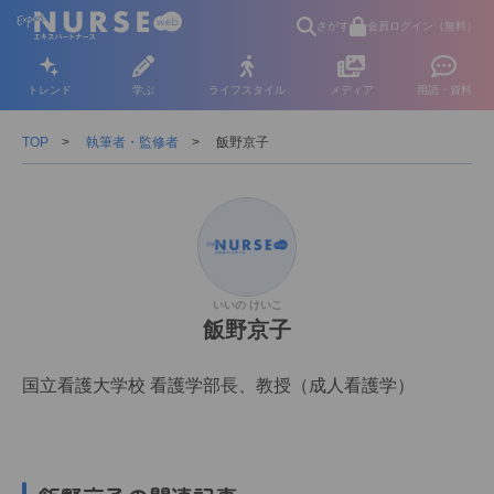
さがす
会員ログイン（無料）
トレンド
学ぶ
ライフスタイル
メディア
用語・資料
TOP
執筆者・監修者
飯野京子
いいの けいこ
飯野京子
国立看護大学校 看護学部長、教授（成人看護学）