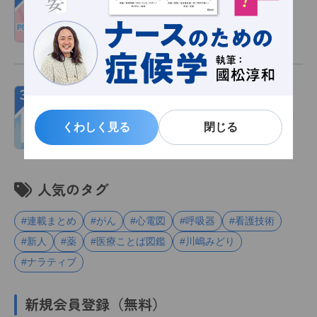
1冊まるごとプレゼント！
会員限定
お知らせ
2026/07/30
３
『風、薫る』で注目の「派出看護」―大関
和の『派出看護婦心得』が伝える赤痢の感
くわしく見る
くわしく見る
閉じる
閉じる
染対策、患者との向き合い方
読み物
2026/07/30
人気のタグ
#連載まとめ
#がん
#心電図
#呼吸器
#看護技術
#新人
#薬
#医療ことば図鑑
#川嶋みどり
#ナラティブ
新規会員登録（無料）