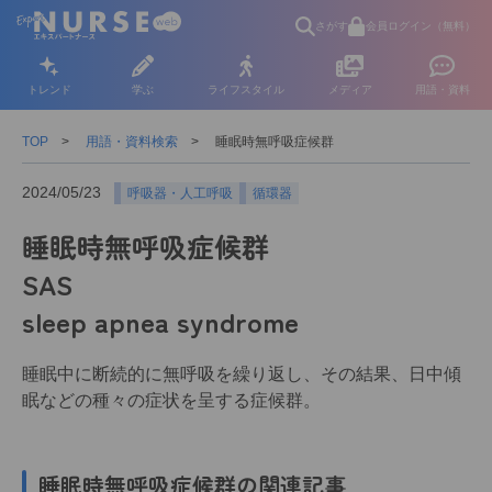
さがす
会員ログイン（無料）
トレンド
学ぶ
ライフスタイル
メディア
用語・資料
TOP
用語・資料検索
睡眠時無呼吸症候群
2024/05/23
呼吸器・人工呼吸
循環器
睡眠時無呼吸症候群
SAS
sleep apnea syndrome
睡眠中に断続的に無呼吸を繰り返し、その結果、日中傾
眠などの種々の症状を呈する症候群。
睡眠時無呼吸症候群の関連記事