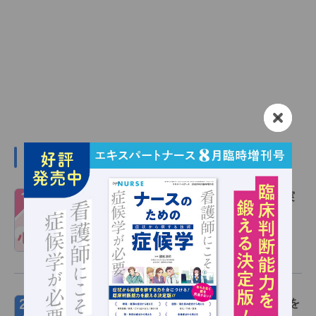
デイリーランキング
１
心電図波形の読み方 完全ガイド！基礎～実
践を図解で総まとめ
特集記事
2026/07/29
２
【新規会員登録(無料)キャンペーン】PDFを