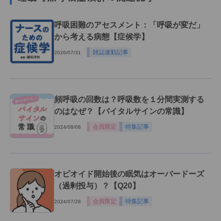
呼吸困難のアセスメント：「呼吸が変だ」
から考える病態【症候学】
雑誌連動記事
2026/07/31
頻呼吸の回数は？呼吸数を１分間実測する
のはなぜ？【バイタルサインの常識】
会員限定
特集記事
2024/08/08
オピオイド開始後の眠気はオーバードーズ
（過剰投与）？【Q20】
会員限定
特集記事
2024/07/28