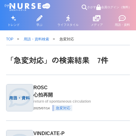
さがす
会員ログイン（無料）
トレンド
学ぶ
ライフスタイル
メディア
用語・資料
TOP
用語・資料検索
急変対応
「急変対応」の検索結果 7件
ROSC
心拍再開
return of spontaneous circulation
急変対応
2025/07/14
VINDICATE-P