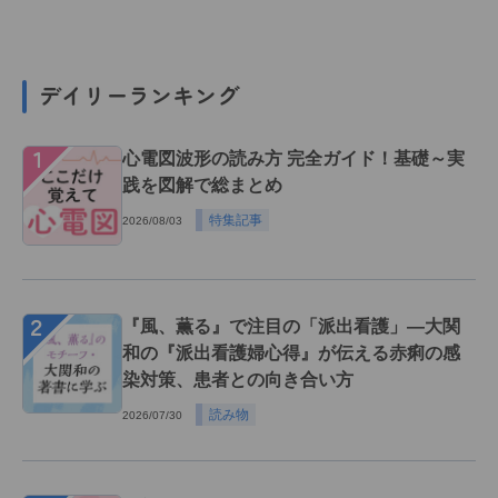
デイリーランキング
１
心電図波形の読み方 完全ガイド！基礎～実
践を図解で総まとめ
特集記事
2026/08/03
２
『風、薫る』で注目の「派出看護」―大関
和の『派出看護婦心得』が伝える赤痢の感
染対策、患者との向き合い方
読み物
2026/07/30