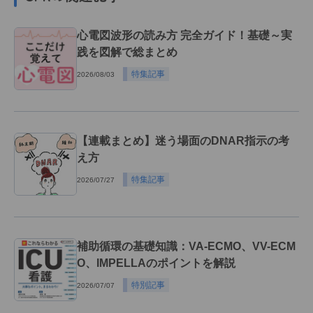
心電図波形の読み方 完全ガイド！基礎～実
践を図解で総まとめ
特集記事
2026/08/03
【連載まとめ】迷う場面のDNAR指示の考
え方
特集記事
2026/07/27
補助循環の基礎知識：VA-ECMO、VV-ECM
O、IMPELLAのポイントを解説
特別記事
2026/07/07