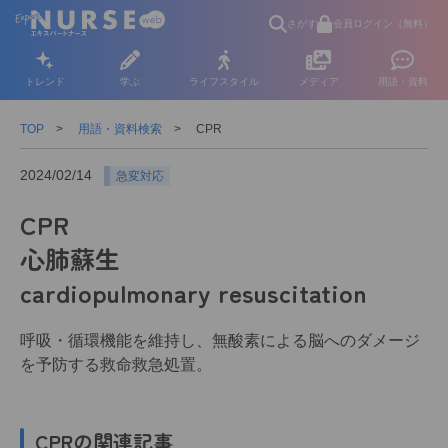
さがす
会員ログイン（無料）
トレンド
学ぶ
ライフスタイル
メディア
用語・資料
TOP
用語・資料検索
CPR
2024/02/14
急変対応
CPR
心肺蘇生
cardiopulmonary resuscitation
呼吸・循環機能を維持し、無酸素による脳へのダメージ
を予防する救命救急処置。
CPRの関連記事