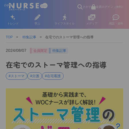
さがす
会員ログイン（無料）
トレンド
学ぶ
ライフスタイル
メディア
用語・資料
TOP
特集記事
在宅でのストーマ管理への指導
2024/08/07
会員限定
特集記事
在宅でのストーマ管理への指導
#ストーマ
#介護
#在宅看護