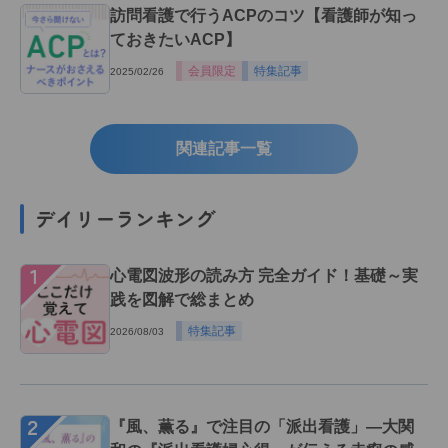
訪問看護で行うACPのコツ【看護師が知っ
ておきたいACP】
会員限定
特集記事
2025/02/26
関連記事一覧
デイリーランキング
１
心電図波形の読み方 完全ガイド！基礎～実
践を図解で総まとめ
特集記事
2026/08/03
２
『風、薫る』で注目の「派出看護」―大関