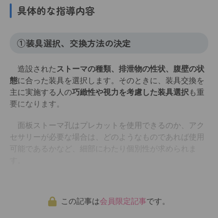
具体的な指導内容
①装具選択、交換方法の決定
造設された
ストーマの種類、排泄物の性状、腹壁の状
態
に合った装具を選択します。そのときに、装具交換を
主に実施する人の
巧緻性や視力を考慮した装具選択
も重
要になります。
面板ストーマ孔はプレカットを使用できるのか、アク
セサリーが必要な場合は、どのようなものであれば使用
可能であるかなど、細部にわたり個別性が求められま
す。
この記事は
会員限定記事
です。