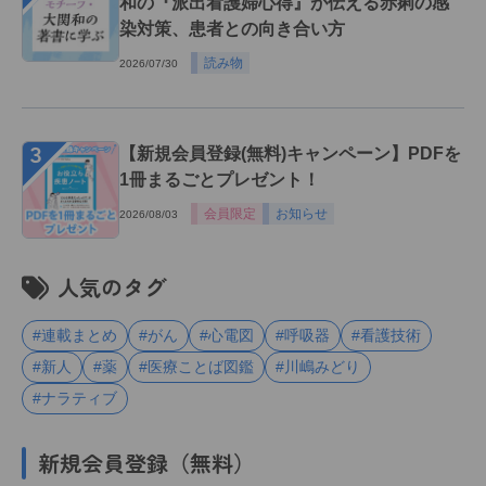
和の『派出看護婦心得』が伝える赤痢の感
染対策、患者との向き合い方
読み物
2026/07/30
３
【新規会員登録(無料)キャンペーン】PDFを
1冊まるごとプレゼント！
会員限定
お知らせ
2026/08/03
人気のタグ
#連載まとめ
#がん
#心電図
#呼吸器
#看護技術
#新人
#薬
#医療ことば図鑑
#川嶋みどり
#ナラティブ
新規会員登録（無料）