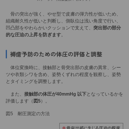
骨の突出が強く、やせ型で皮膚の弾力性が低いため、
組織耐久性が低いと判断し、側臥位は浅い角度で行い、
凹凸部をやわらかいクッションで支えて、
突出部の部分
的な圧迫の上昇を防ぎます
。
褥瘡予防のための体圧の評価と調整
体位変換時に、接触部と骨突出部の皮膚の異常、シー
ツや衣類シワを含め、姿勢くずれの程度を観察し、姿勢
とタイミングを調整します。
また、
接触部の体圧が40mmHg 以下
となっているかを
評価します（
図5
）。
図5 耐圧測定の方法