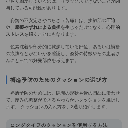
小さく動かしているのは、リラックスできないことが関
与している可能性があります。
姿勢の不安定さやつらさ（苦痛）は、接触部の
圧迫
や、
摩擦やずれによる負担
を生じるだけでなく、
心理的
ストレス
を招くことにもなります。
色素沈着や部分的に乾燥している部位、あるいは褥瘡
の痕跡などがないかを確認し、姿勢の特徴やその患者さ
んにとっての好発部位を考えます。
褥瘡予防のためのクッションの選び方
褥瘡予防のためには、隙間の形状や骨の凹凸に沿わせ
て、厚みの調整ができるやわらかいクッションを選択し
ます。 クッションの入れ方を、2通り紹介します。
ロングタイプのクッションを使用する方法