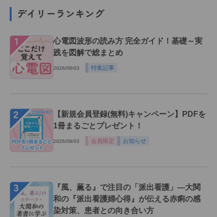
デイリーランキング
１
心電図波形の読み方 完全ガイド！基礎～実
践を図解で総まとめ
特集記事
2026/08/03
２
【新規会員登録(無料)キャンペーン】PDFを
1冊まるごとプレゼント！
会員限定
お知らせ
2026/08/03
３
『風、薫る』で注目の「派出看護」―大関
和の『派出看護婦心得』が伝える赤痢の感
染対策、患者との向き合い方