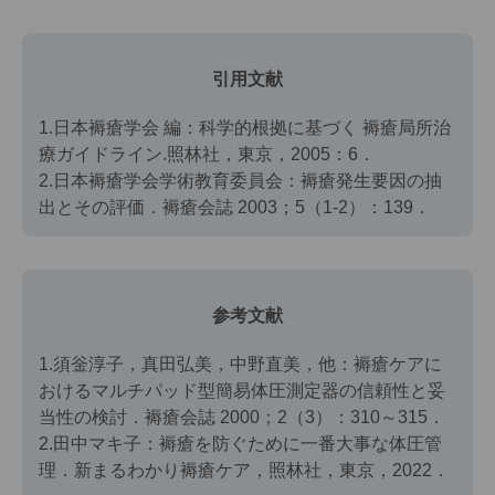
引用文献
1.日本褥瘡学会 編：科学的根拠に基づく 褥瘡局所治
療ガイドライン.照林社，東京，2005：6．
2.日本褥瘡学会学術教育委員会：褥瘡発生要因の抽
出とその評価．褥瘡会誌 2003；5（1-2）：139．
参考文献
1.須釡淳子，真田弘美，中野直美，他：褥瘡ケアに
おけるマルチパッド型簡易体圧測定器の信頼性と妥
当性の検討．褥瘡会誌 2000；2（3）：310～315．
2.田中マキ子：褥瘡を防ぐために一番大事な体圧管
理．新まるわかり褥瘡ケア，照林社，東京，2022．