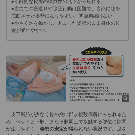
●年齢的な皮膚の弾力性の低下がみられる。
●自力での寝返りや除圧行動は困難で、自然に膝を
屈曲させた姿勢になりやすい。関節拘縮はない。
●小さく足を動かし、丸まった姿勢のまま身体の位
置がずれやすい。
皮下脂肪が少なく骨の突出部が複数個所にみられるた
め、ベッドと下肢、また下肢同士で接触する部位に隙間
が生じやすく、
姿勢の安定が得られない状況
です。足を