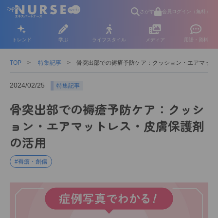
さがす
会員ログイン（無料）
トレンド
学ぶ
ライフスタイル
メディア
用語・資料
TOP
特集記事
骨突出部での褥瘡予防ケア：クッション・エアマット
2024/02/25
特集記事
骨突出部での褥瘡予防ケア：クッシ
ョン・エアマットレス・皮膚保護剤
の活用
#褥瘡・創傷