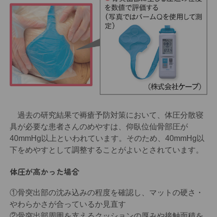
過去の研究結果で褥瘡予防対策において、体圧分散寝
具が必要な患者さんのめやすは、仰臥位仙骨部圧が
40mmHg以上といわれています。そのため、40mmHg以
下をめやすとして調整することがよいとされています。
体圧が高かった場合
①骨突出部の沈み込みの程度を確認し、マットの硬さ・
やわらかさが合っているか見直す
②骨突出部周囲を支えるクッションの厚みや接触面積を