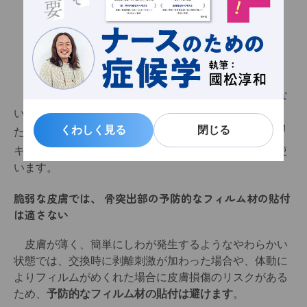
Ⓡ
リモイス
バリア（画像提供：アルケア株式会社）
今回は、保湿力があり撥水効果も得られ、刺激が少な
®
い弱酸性で伸びのよいリモイス
バリアを使用しまし
TM
くわしく見る
くわしく見る
閉じる
閉じる
た。失禁量が多い場合は、保湿力と撥水性が高い3M
TM
キャビロン
ポリマーコーティング クリームなども使
います。
脆弱な皮膚では、 骨突出部の予防的なフィルム材の貼付
は適さない
皮膚が薄く、簡単にしわが発生するようなやわらかい
状態では、交換時に剥離刺激が加わった場合や、体動に
よりフィルムがめくれた場合に皮膚損傷のリスクがある
ため、
予防的なフィルム材の貼付は避けます
。