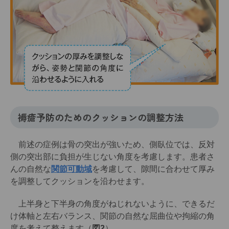
褥瘡予防のためのクッションの調整方法
前述の症例は骨の突出が強いため、側臥位では、反対
側の突出部に負担が生じない角度を考慮します。患者さ
んの自然な
関節可動域
を考慮して、隙間に合わせて厚み
を調整してクッションを沿わせます。
上半身と下半身の角度がねじれないように、できるだ
け体軸と左右バランス、関節の自然な屈曲位や拘縮の角
度を考えて整えます（
図2
）。