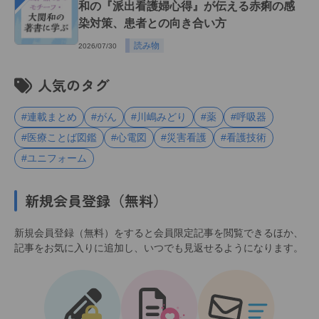
和の『派出看護婦心得』が伝える赤痢の感
染対策、患者との向き合い方
読み物
2026/07/30
人気のタグ
#連載まとめ
#がん
#川嶋みどり
#薬
#呼吸器
#医療ことば図鑑
#心電図
#災害看護
#看護技術
#ユニフォーム
新規会員登録（無料）
新規会員登録（無料）をすると会員限定記事を閲覧できるほか、
記事をお気に入りに追加し、いつでも見返せるようになります。