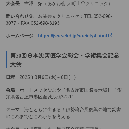
大会長
吉澤 拓（あかね会 大町土谷クリニック）
問い合わせ先
名港共立クリニック：TEL 052-698-
3077・FAX 052-698-3193
ホームページ
https://jssc-ckd.jp/society4.html
第30回日本災害医学会総会・学術集会記念
大会
日程
2025年3月6日(木)～8日(土)
会場
ポートメッセなごや［名古屋市国際展示場］（ 愛
知県名古屋市港区金城ふ頭3-2-1）
テーマ
海とともに生きる！伊勢湾台風復興の地で災害
のこれまでとこれからを考える