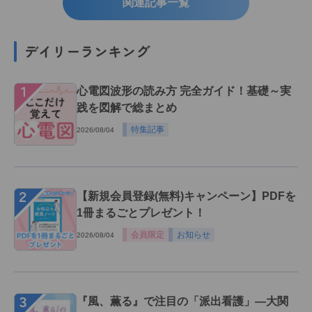
関連記事一覧
デイリーランキング
１
心電図波形の読み方 完全ガイド！基礎～実
践を図解で総まとめ
特集記事
2026/08/04
２
【新規会員登録(無料)キャンペーン】PDFを
1冊まるごとプレゼント！
会員限定
お知らせ
2026/08/04
３
『風、薫る』で注目の「派出看護」―大関