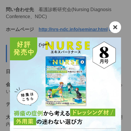
問い合わせ先
看護診断研究会(Nursing Diagnosis
Conference、NDC)
ホームページ
http://nrs-ndc.info/seminar.html
第89回日本循環器学会学術集会
（JCS2025）
日程
2025年3月28日（金）～30日（日）
会場
パシフィコ横浜（神奈川県横浜市西区みなとみら
い1-1-1）
テーマ
We ♥ CV Science 私たちは循環器が好き
大会長
室原豊明（名古屋大学大学院医学系研究科病態
内科学講座 循環器内科学教授）