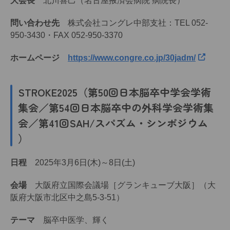
大会長
北川喜己（名古屋掖済会病院 病院長）
問い合わせ先
株式会社コングレ中部支社：TEL 052-
950-3430・FAX 052-950-3370
ホームページ
https://www.congre.co.jp/30jadm/
STROKE2025（第50回日本脳卒中学会学術
集会／第54回日本脳卒中の外科学会学術集
会／第41回SAH/スパズム・シンポジウム
）
日程
2025年3月6日(木)～8日(土)
会場
大阪府立国際会議場［グランキューブ大阪］（大
阪府大阪市北区中之島5-3-51）
テーマ
脳卒中
医学、輝く