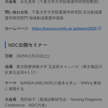
大会長
石丸美奈（千葉大学大学院看護学研究院教授）
問い合わせ先
千葉大学大学院看護学研究院 生活創成看
護学研究部門 地域創成看護学講座
ホームページ
https://square.umin.ac.jp/jspen2025
NDC公開セミナー
日程
2025年3月22日(土)
会場
東京医療保険大学 五反田キャンパス（東京都品川
区東五反田4-1-17）
テーマ
NANDA-I/NIC/NOCの基本を学ぶ・NNNを事例
に展開する
大会長
黒田裕子（看護診断研究会・Nursing Diagnosis
Conference、NDC代表）