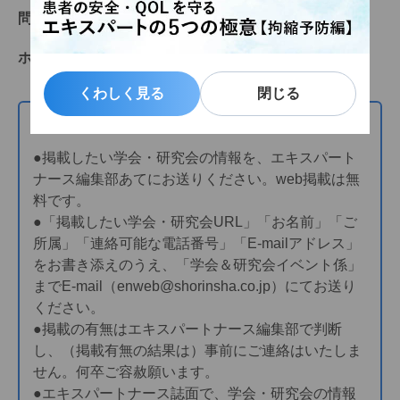
問い合わせ先
株式会社コングレ中部支社
ホームページ
https://www.congre.co.jp/jcs2025/
くわしく見る
くわしく見る
閉じる
閉じる
学会・イベントの情報をお寄せください
●掲載したい学会・研究会の情報を、エキスパート
ナース編集部あてにお送りください。web掲載は無
料です。
●「掲載したい学会・研究会URL」「お名前」「ご
所属」「連絡可能な電話番号」「E-mailアドレス」
をお書き添えのうえ、「学会＆研究会イベント係」
までE-mail（enweb@shorinsha.co.jp）にてお送り
ください。
●掲載の有無はエキスパートナース編集部で判断
し、（掲載有無の結果は）事前にご連絡はいたしま
せん。何卒ご容赦願います。
●エキスパートナース誌面で、学会・研究会の情報