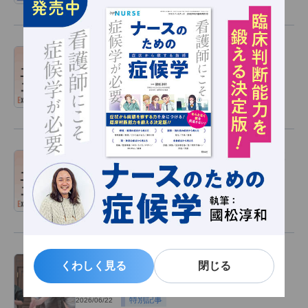
日本老年看護学会が『認知症の人と医療機
関の架け橋となる看護への提言』を公開
ニュース
2026/06/29
『看護職の「多様で柔軟な働き方」導入応
援ブック』が公開
ニュース
2026/06/26
『風、薫る』医事考証に聞く、医療描写の
くわしく見る
くわしく見る
閉じる
閉じる
リアルと明治のナース
特別記事
2026/06/22