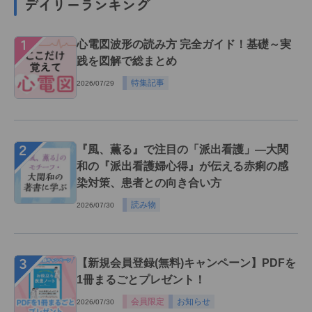
デイリーランキング
１
心電図波形の読み方 完全ガイド！基礎～実
践を図解で総まとめ
特集記事
2026/07/29
２
『風、薫る』で注目の「派出看護」―大関
和の『派出看護婦心得』が伝える赤痢の感
染対策、患者との向き合い方
読み物
2026/07/30
３
【新規会員登録(無料)キャンペーン】PDFを
1冊まるごとプレゼント！
会員限定
お知らせ
2026/07/30