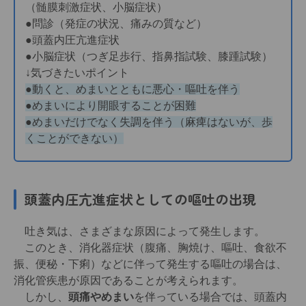
（髄膜刺激症状、小脳症状）
●問診（発症の状況、痛みの質など）
●頭蓋内圧亢進症状
●小脳症状（つぎ足歩行、指鼻指試験、膝踵試験）
↓気づきたいポイント
●動くと、めまいとともに悪心・嘔吐を伴う
●めまいにより開眼することが困難
●めまいだけでなく失調を伴う（麻痺はないが、歩
くことができない）
頭蓋内圧亢進症状としての嘔吐
の出現
吐き気は、さまざまな原因によって発生します。
このとき、消化器症状（腹痛、胸焼け、嘔吐、食欲不
振、便秘・下痢）などに伴って発生する嘔吐の場合は、
消化管疾患が原因であることが考えられます。
しかし、
頭痛やめまい
を伴っている場合では、頭蓋内