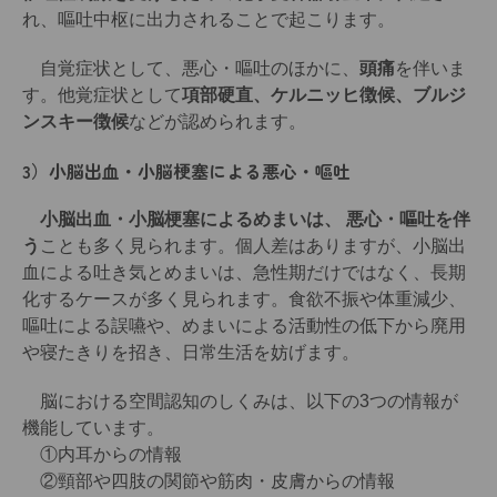
れ、嘔吐中枢に出力されることで起こります。
自覚症状として、悪心・嘔吐のほかに、
頭痛
を伴いま
す。他覚症状として
項部硬直、ケルニッヒ徴候、ブルジ
ンスキー徴候
などが認められます。
3）小脳出血・小脳梗塞による悪心・嘔吐
小脳出血・小脳梗塞によるめまいは、 悪心・嘔吐を伴
う
ことも多く見られます。個人差はありますが、小脳出
血による吐き気とめまいは、急性期だけではなく、長期
化するケースが多く見られます。食欲不振や体重減少、
嘔吐による誤嚥や、めまいによる活動性の低下から廃用
や寝たきりを招き、日常生活を妨げます。
脳における空間認知のしくみは、以下の3つの情報が
機能しています。
①内耳からの情報
②頸部や四肢の関節や筋肉・皮膚からの情報