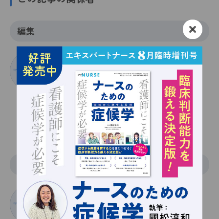
編集
まの けいこ
眞野恵子
藤田医科大学病院 統括看護部長
関連記事一覧
医学監修
もりた いさお
森田功
藤田医科大学医学部 脳神経外科学 教授