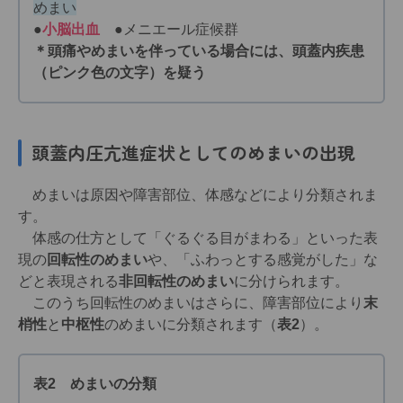
めまい
●
小脳出血
●メニエール症候群
＊頭痛やめまいを伴っている場合には、頭蓋内疾患
（ピンク色の文字）を疑う
頭蓋内圧亢進症状としての
めまいの出現
めまいは原因や障害部位、体感などにより分類されま
す。
体感の仕方として「ぐるぐる目がまわる」といった表
現の
回転性のめまい
や、「ふわっとする感覚がした」な
どと表現される
非回転性のめまい
に分けられます。
このうち回転性のめまいはさらに、障害部位により
末
梢性
と
中枢性
のめまいに分類されます（
表2
）。
表2 めまいの分類