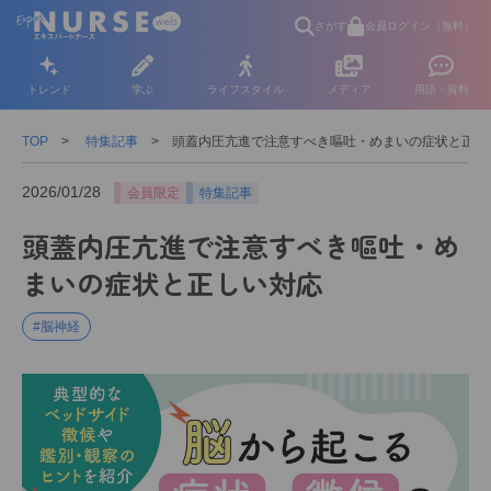
さがす
会員ログイン（無料）
トレンド
学ぶ
ライフスタイル
メディア
用語・資料
TOP
特集記事
頭蓋内圧亢進で注意すべき嘔吐・めまいの症状と正し
2026/01/28
会員限定
特集記事
頭蓋内圧亢進で注意すべき嘔吐・め
まいの症状と正しい対応
#脳神経