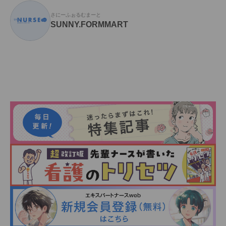
さにーふぉるむまーと
SUNNY.FORMMART