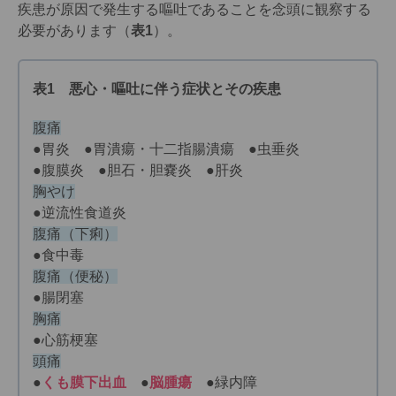
疾患が原因で発生する嘔吐であることを念頭に観察する
必要があります（
表1
）。
表1 悪心・嘔吐に伴う症状とその疾患
腹痛
●胃炎 ●胃潰瘍・十二指腸潰瘍 ●虫垂炎
●腹膜炎 ●胆石・胆嚢炎 ●肝炎
胸やけ
●逆流性食道炎
腹痛（下痢）
●食中毒
腹痛（便秘）
●腸閉塞
胸痛
●心筋梗塞
頭痛
●
くも膜下出血
●
脳腫瘍
●緑内障