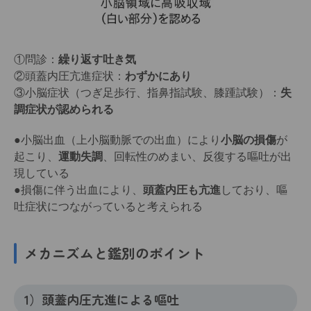
①問診：
繰り返す吐き気
②頭蓋内圧亢進症状：
わずかにあり
③小脳症状（つぎ足歩行、指鼻指試験、膝踵試験）：
失
調症状が認められる
●小脳出血（上小脳動脈での出血）により
小脳の損傷
が
起こり、
運動失調
、回転性のめまい、反復する嘔吐が出
現している
●損傷に伴う出血により、
頭蓋内圧も亢進
しており、嘔
吐症状につながっていると考えられる
メカニズムと鑑別のポイント
1）頭蓋内圧亢進による嘔吐