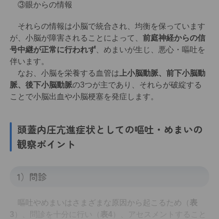
③眼からの情報
それらの情報は小脳で統合され、均衡を保っています
が、小脳が障害されることによって、
前庭神経からの信
号中継が正常に行われず
、めまいが生じ、悪心・嘔吐を
伴います。
なお、小脳を栄養する血管は
上小脳動脈、前下小脳動
脈、後下小脳動脈
の3つが主であり、それらが破綻する
ことで小脳出血や小脳梗塞を発症します。
頭蓋内圧亢進症状としての
嘔吐・めまいの
観察ポイント
1）問診
嘔吐やめまいはさまざまな原因から起こるため（
表
3
）、問診を十分に行い（
表4
）、アセスメントすること