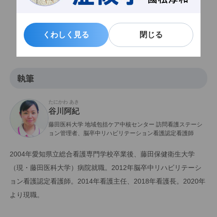
くわしく見る
くわしく見る
閉じる
閉じる
関連記事一覧
執筆
たにかわ あき
谷川阿紀
藤田医科大学 地域包括ケア中核センター 訪問看護ステーシ
ョン管理者、脳卒中リハビリテーション看護認定看護師
2004年愛知県立総合看護専門学校卒業後、藤田保健衛生大学
（現・藤田医科大学）病院就職。2012年脳卒中リハビリテーシ
ョン看護認定看護師。2014年看護主任、2018年看護長。2020年
より現職。