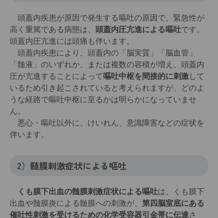
頭蓋内疾患が原因で発生する嘔吐の原因で、緊急性が
高く重篤である病態は、
頭蓋内圧亢進による嘔吐
です。
頭蓋内圧亢進には頭痛も伴います。
頭蓋内疾患により、頭蓋内の「脳実質」「脳血管」
「髄液」のいずれか、または複数の容積が増え、頭蓋内
圧が亢進することによって
嘔吐中枢を間接的に刺激
して
いるため引き起こされていると考えられますが、どのよ
うな経路で嘔吐中枢に至るかは明らかになっていませ
ん。
悪心・嘔吐以外に、けいれん、意識障害などの症状を
伴います。
2）髄膜刺激症状による嘔吐
くも膜下出血の髄膜刺激症状による嘔吐
は、くも膜下
出血や髄膜炎による髄膜への刺激が、
第四脳室底にある
催吐性刺激を受けるための化学受容器引金帯に伝達
さ