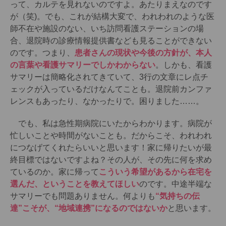
って、カルテを見れないのですよ。あたりまえなのです
が（笑)。でも、これが結構大変で、われわれのような医
師不在や施設のない、いち訪問看護ステーションの場
合、退院時の診療情報提供書なども見ることができない
のです。つまり、
患者さんの現状や今後の方針が、本人
の言葉や看護サマリーでしかわからない
。しかも、看護
サマリーは簡略化されてきていて、3行の文章にレ点チ
ェックが入っているだけなんてことも。退院前カンファ
レンスもあったり、なかったりで。困りました……。
でも、私は急性期病院にいたからわかります。病院が
忙しいことや時間がないことも。だからこそ、われわれ
につなげてくれたらいいと思います！家に帰りたいが最
終目標ではないですよね？その人が、その先に何を求め
ているのか。家に帰って
こういう希望があるから在宅を
選んだ、ということを教えてほしい
のです。中途半端な
サマリーでも問題ありません。何よりも
“気持ちの伝
達”こそが、“地域連携”になるのではないか
と思います。