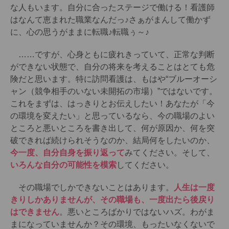
な人もいます。自分に合ったステージで働ける！看護師
はなんて恵まれた職業なんだっ♪さぁがまんして働かず
に、心の思うがままに転職♪転職ぅ～♪
……ですが、心身ともに疲れきっていて、正常な判断
ができない状態で、自分の将来を考えることはとても危
険だと思います。特に訪問看護は、もはや“ブルーオーシ
ャン（競争相手のいない未開拓の市場）”ではないです。
これをまずは、はっきりとお伝えしたい！あなたが「今
の環境を変えたい」と思っているなら、今の職場のよい
ところと悪いところを書き出して、何が原因か、何を突
破できれば続けられそうなのか、結局何をしたいのか、
今一度、自分自身を振り返って
みてください。そして、
いろんな自分の可能性を模索
してください。
その職場でしかできないことはあります。
人生は一度
きりしかありませんが、その職場も、一度出たら後戻り
はできません
。悪いところばかりではないハズ。わがま
まになっていませんか？その環境、もったいなくないで