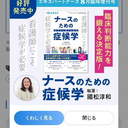
【連載まとめ】WOCナースのリアル体験記
そのほかの連載記事
※当サイト内の文章・画像等の内容の無断転載および複
製等の行為を禁じます。
関連タグ
#キャリア
#介護
#働き方
#訪問看護
この記事の関係者
くわしく見る
くわしく見る
閉じる
閉じる
執筆