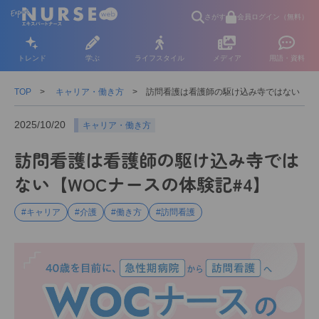
さがす
会員ログイン（無料）
トレンド
学ぶ
ライフスタイル
メディア
用語・資料
TOP
キャリア・働き方
訪問看護は看護師の駆け込み寺ではない【WO
2025/10/20
キャリア・働き方
訪問看護は看護師の駆け込み寺では
ない【WOCナースの体験記#4】
#キャリア
#介護
#働き方
#訪問看護