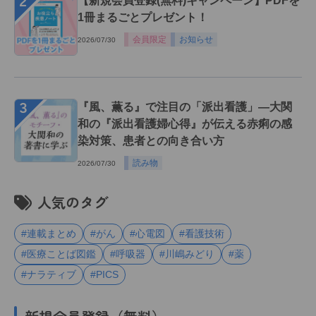
２
【新規会員登録(無料)キャンペーン】PDFを
1冊まるごとプレゼント！
会員限定
お知らせ
2026/07/30
３
『風、薫る』で注目の「派出看護」―大関
和の『派出看護婦心得』が伝える赤痢の感
染対策、患者との向き合い方
読み物
2026/07/30
人気のタグ
#連載まとめ
#がん
#心電図
#看護技術
#医療ことば図鑑
#呼吸器
#川嶋みどり
#薬
#ナラティブ
#PICS