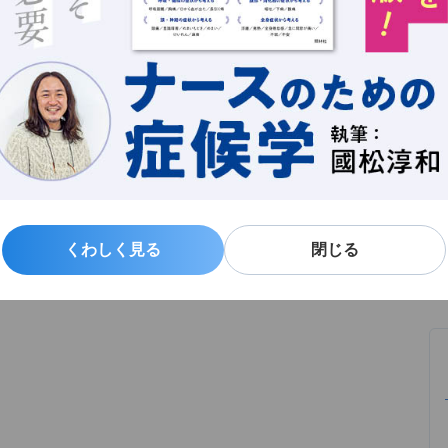
新
中央病院（現在の日本赤十字社医療センター）勤務。そ
る
よ
現在まで健和会臨床看護学研究所所長、2003年から日
年若月賞、2007年ナイチンゲール記章受章。著作は
記事一覧
くわしく見る
くわしく見る
閉じる
閉じる