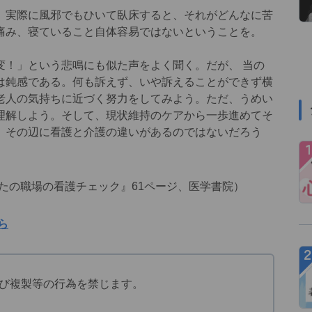
実際に風邪でもひいて臥床すると、それがどんなに苦
痛み、寝ていること自体容易ではないということを。
！」という悲鳴にも似た声をよく聞く。だが、 当の
は鈍感である。何も訴えず、いや訴えることができず横
老人の気持ちに近づく努力をしてみよう。ただ、うめい
理解しよう。そして、現状維持のケアから一歩進めてそ
。その辺に看護と介護の違いがあるのではないだろう
 あなたの職場の看護チェック』61ページ、医学書院）
ら
び複製等の行為を禁じます。