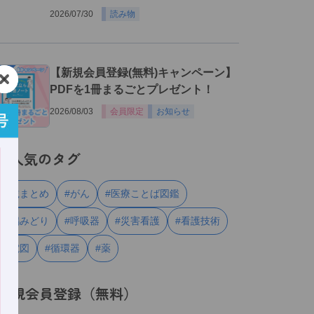
2026/07/30
読み物
３
【新規会員登録(無料)キャンペーン】
PDFを1冊まるごとプレゼント！
2026/08/03
会員限定
お知らせ
人気のタグ
#連載まとめ
#がん
#医療ことば図鑑
#川嶋みどり
#呼吸器
#災害看護
#看護技術
#心電図
#循環器
#薬
新規会員登録（無料）