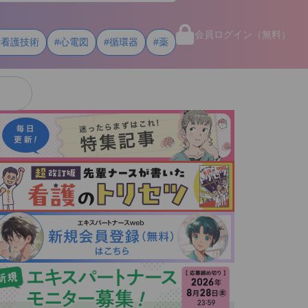
会員ログイン（無料）
#看護技術
#心電図
#循環器
#薬