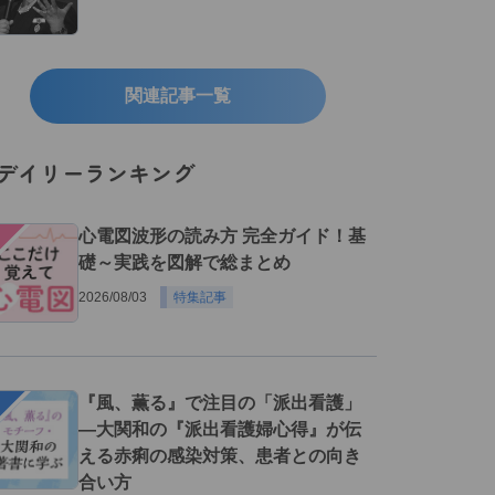
関連記事一覧
デイリーランキング
１
心電図波形の読み方 完全ガイド！基
礎～実践を図解で総まとめ
2026/08/03
特集記事
２
『風、薫る』で注目の「派出看護」
―大関和の『派出看護婦心得』が伝
える赤痢の感染対策、患者との向き
合い方