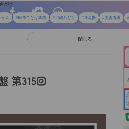
さがす
#がん
#医療ことば図鑑
#川嶋みどり
#呼吸器
#災害看護
ライフスタイル
メディア
用語・資料
閉じる
 第315回