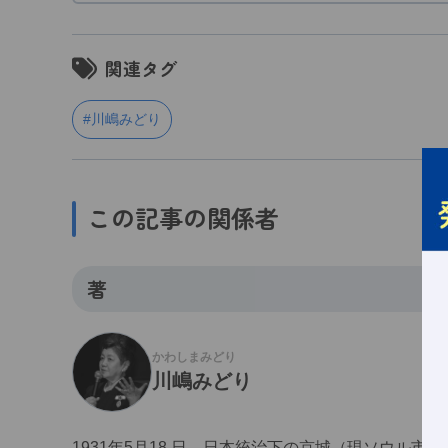
関連タグ
#川嶋みどり
この記事の関係者
著
かわしまみどり
川嶋みどり
1931年5月18 日、日本統治下の京城（現ソウル市