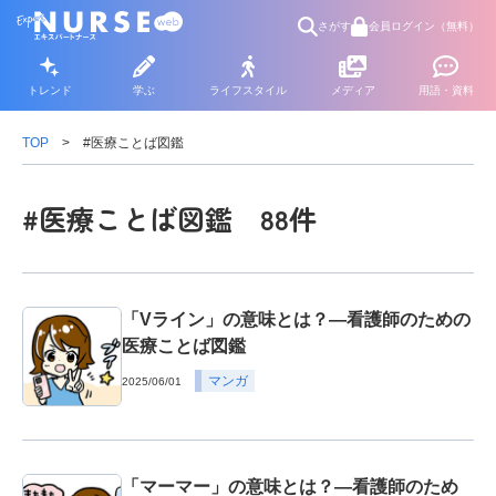
さがす
会員ログイン（無料）
トレンド
学ぶ
ライフスタイル
メディア
用語・資料
TOP
#医療ことば図鑑
#医療ことば図鑑 88件
「Vライン」の意味とは？―看護師のための
医療ことば図鑑
マンガ
2025/06/01
「マーマー」の意味とは？―看護師のため