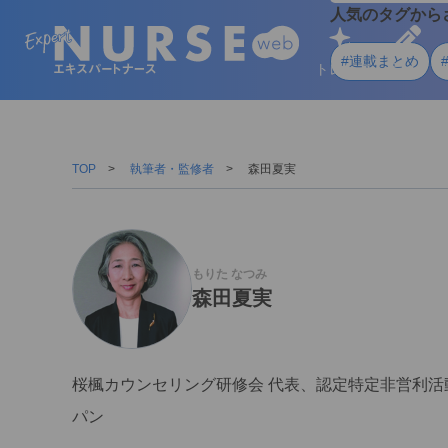
人気のタグから
#連載まとめ
トレンド
学ぶ
TOP
執筆者・監修者
森田夏実
もりた なつみ
森田夏実
桜楓カウンセリング研修会 代表、認定特定非営利活
パン