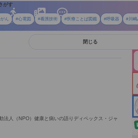
さがす
#がん
#心電図
#看護技術
#医療ことば図鑑
#呼吸器
#川嶋
ライフスタイル
メディア
用語・資料
閉じる
動法人（NPO）健康と病いの語りディペックス・ジャ