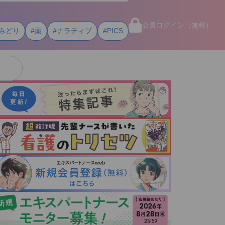
会員ログイン（無料）
みどり
#薬
#ナラティブ
#PICS