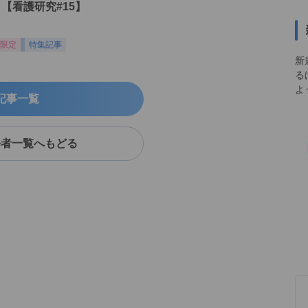
【看護研究#15】
限定
特集記事
新
る
よ
記事一覧
修者一覧へもどる