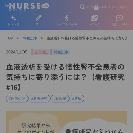
さがす
会員ログイン（無料）
トレンド
学ぶ
ライフスタイル
メディア
用語・資料
TOP
特集記事
血液透析を受ける慢性腎不全患者の気持ちに寄り添うに
2024/11/05
会員限定
特集記事
血液透析を受ける慢性腎不全患者の
気持ちに寄り添うには？【看護研究
#16】
#患者心理
#看護研究
#腎疾患
#透析