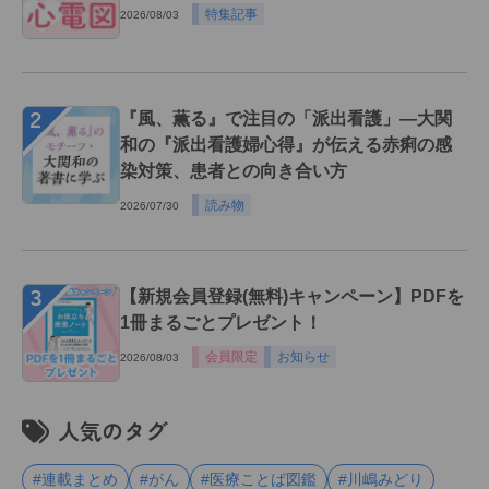
特集記事
2026/08/03
２
『風、薫る』で注目の「派出看護」―大関
和の『派出看護婦心得』が伝える赤痢の感
染対策、患者との向き合い方
読み物
2026/07/30
３
【新規会員登録(無料)キャンペーン】PDFを
1冊まるごとプレゼント！
会員限定
お知らせ
2026/08/03
人気のタグ
#連載まとめ
#がん
#医療ことば図鑑
#川嶋みどり