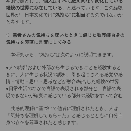
本的命題として、
個人はすべて絶え間なく変化している
経験の世界に存在している
、と述べています。この経験
世界が、日本文化では
“気持ち”に相当
するのではないか
と考えます。
1）患者さんの気持ちを聴いたときに感じた看護師自身の
気持ちを素直に言葉にしてみる
本研究から、“気持ち”は次のように説明できます。
●人の内部および外部から生じるできごとを経験すると
きに、人に生じる状況の認知、引き起こされる感覚や感
情・情動・思い・思考などが融合/統合した経験の世界
●日常生活のなかで言語で表現される部分と、言語で表
現できないが確実に感じている部分の経験をすべて含む
共感的理解に基づいて他者に理解されたとき、人は
「気持ちを理解してもらった」と感じるとともに自分自
身の存在を尊重されたと感じます。