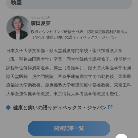
執筆
もりた なつみ
森田夏実
桜楓カウンセリング研修会 代表、認定特定非営利活動法人
（NPO）健康と病いの語りディペックス・ジャパン
日本女子大学文学部・順天堂看護専門学校・聖路加看護大学
（現・聖路加国際大学）卒業、同大学院修士課程修了、後期博士
課程単位修得満期退学、博士（看護学）。順天堂大学医学部附属
順天堂医院、虎の門病院、帝京平成短期大学での勤務後、国際医
療福祉大学助教授、慶應義塾大学看護医療学部准教授、東京工科
大学医療保健学部教授、東京情報大学看護学部教授を歴任。
健康と病いの語りディペックス・ジャパン
関連記事一覧