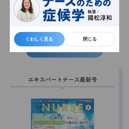
会員限定記事
お気に入り機能
メルマガ配信
くわしく見る
くわしく見る
閉じる
閉じる
新規会員登録（無料）
エキスパートナース最新号