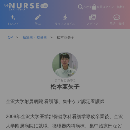
さがす
会員ログイン（無料）
トレンド
学ぶ
ライフスタイル
メディア
用語・資料
TOP
執筆者・監修者
松本亜矢子
まつもと あやこ
松本亜矢子
金沢大学附属病院 看護部、集中ケア認定看護師
2008年金沢大学医学部保健学科看護学専攻卒業後、金沢
大学附属病院に就職。循環器内科病棟、集中治療部など