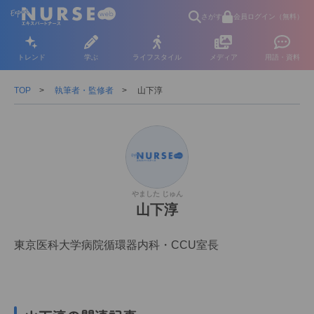
さがす
会員ログイン（無料）
トレンド
学ぶ
ライフスタイル
メディア
用語・資料
TOP
執筆者・監修者
山下淳
やました じゅん
山下淳
東京医科大学病院循環器内科・CCU室長