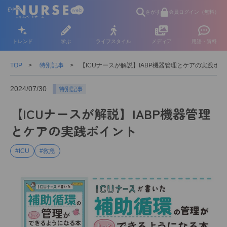
さがす
会員ログイン（無料）
トレンド
学ぶ
ライフスタイル
メディア
用語・資料
TOP
特別記事
【ICUナースが解説】IABP機器管理とケアの実践ポイ
2024/07/30
特別記事
【ICUナースが解説】IABP機器管理
とケアの実践ポイント
#ICU
#救急