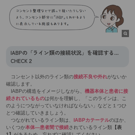
IABPの「ライン類の接続状況」を確認する…
CHECK２
コンセント以外のライン類の
接続不良や外れ
がないか
確認します。
IABPの構造をイメージしながら、
機器本体と患者に接
続されているもの
は何かを理解し、「このラインは、こ
のようにつながっていなければならない」などと１つひ
とつ確認していきましょう。
つながれているライン類は、
IABPカテーテル
のほか、
いくつか
本体―患者間で接続
されているライン類
【表
1】
があるため、忘れずに確認してください。