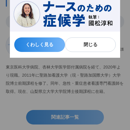
この記事の関係者
執筆
さいとう だいすけ
齋藤大輔
くわしく見る
くわしく見る
閉じる
閉じる
公立学校共済組合関東中央病院 看護部、急性・重症患者看護
専門看護師
東京医科大学病院、杏林大学医学部付属病院を経て、2020年よ
り現職。2011年に聖路加看護大学（現・聖路加国際大学）大学
院博士前期課程を修了。同年、急性・重症患者看護専門看護師を
取得。現在、山梨県立大学大学院博士後期課程に在籍。
関連記事一覧