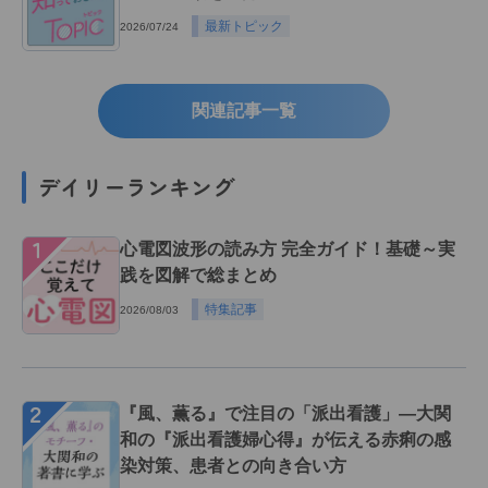
最新トピック
2026/07/24
関連記事一覧
デイリーランキング
１
心電図波形の読み方 完全ガイド！基礎～実
践を図解で総まとめ
特集記事
2026/08/03
２
『風、薫る』で注目の「派出看護」―大関
和の『派出看護婦心得』が伝える赤痢の感
染対策、患者との向き合い方