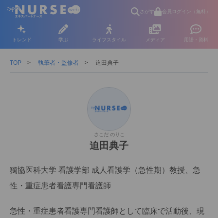
さがす
会員ログイン（無料）
トレンド
学ぶ
ライフスタイル
メディア
用語・資料
TOP
執筆者・監修者
迫田典子
さこだ のりこ
迫田典子
獨協医科大学 看護学部 成人看護学（急性期）教授、急
性・重症患者看護専門看護師
急性・重症患者看護専門看護師として臨床で活動後、現