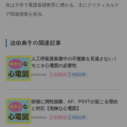
在は大学で看護基礎教育に携わる。主にクリティカルケ
ア関連授業を担当。
迫田典子の関連記事
人工呼吸器装着中の不整脈を見逃さない！
モニタ心電図の必要性
会員限定
特集記事
2025/12/08
術後に洞性頻脈、AF、PSVTが起こる理由
と対応【危険な心電図】
会員限定
特集記事
2025/09/22