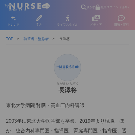
さがす
会員ログイン（無料）
トレンド
学ぶ
ライフスタイル
メディア
用語・資料
TOP
執筆者・監修者
長澤将
ながさわ たすく
長澤将
東北大学病院 腎臓・高血圧内科講師
2003年に東北大学医学部を卒業。2019年より現職。ほ
か、総合内科専門医・指導医、腎臓専門医・指導医、透