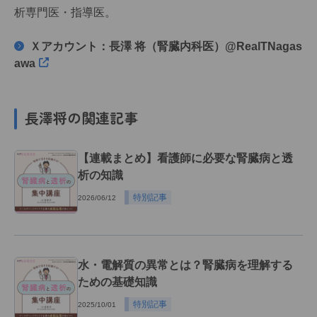
析専門医・指導医。
Ｘアカウント：長澤 将（腎臓内科医）@RealTNagas
awa
長澤将の関連記事
【連載まとめ】看護師に必要な腎臓病と透
析の知識
特別記事
2026/06/12
水・電解質の異常とは？腎臓病を理解する
ための基礎知識
特別記事
2025/10/01