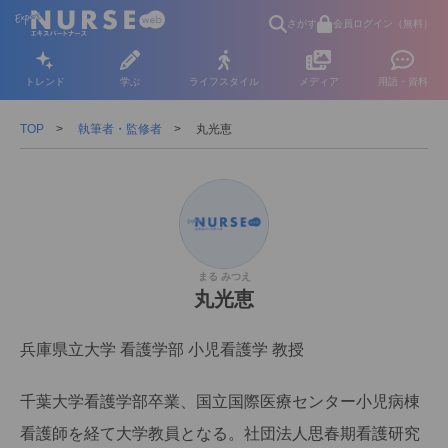
さがす
会員ログイン（無料）
トレンド
学ぶ
ライフスタイル
メディア
用語・資料
TOP
執筆者・監修者
丸光恵
まる みつえ
丸光恵
兵庫県立大学 看護学部 小児看護学 教授
千葉大学看護学部卒業、国立国際医療センター小児病棟
看護師を経て大学教員となる。社団法人思春期看護研究