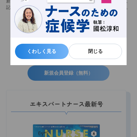
新規会員登録（無料）をすると会員限定記事を閲覧できるほか、
記事をお気に入りに追加し、いつでも見返せるようになります。
くわしく見る
くわしく見る
閉じる
閉じる
会員限定記事
お気に入り機能
メルマガ配信
新規会員登録（無料）
エキスパートナース最新号