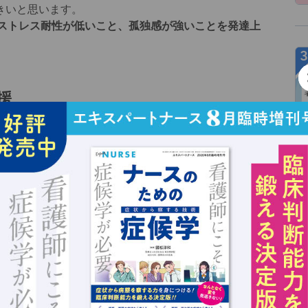
きいと思います。
ストレス耐性が低いこと、孤独感が強いことを発達上
援
が大きく影響しています。
教育・就労
は若者の夢や希望
るため、例えば入院や新たな治療開始の際にはその説明
められます。
生活に関する心配ごとをよく聴き、
対応方法を一緒に考
伴うライフイベントが連続する世代であることを常に念
状況について節目ごとに情報を得て、他機関との連携、
しょう。