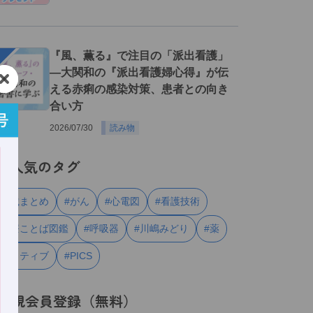
３
『風、薫る』で注目の「派出看護」
―大関和の『派出看護婦心得』が伝
える赤痢の感染対策、患者との向き
合い方
2026/07/30
読み物
人気のタグ
#連載まとめ
#がん
#心電図
#看護技術
#医療ことば図鑑
#呼吸器
#川嶋みどり
#薬
#ナラティブ
#PICS
新規会員登録（無料）