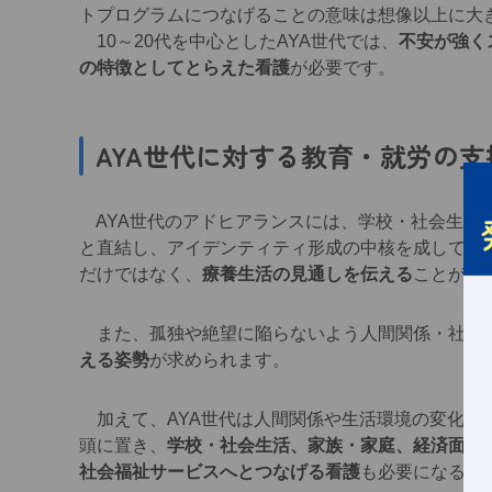
トプログラムにつなげることの意味は想像以上に大
10～20代を中心としたAYA世代では、
不安が強く
の特徴としてとらえた看護
が必要です。
AYA世代に対する教育・就労の支
AYA世代のアドヒアランスには、学校・社会生活
と直結し、アイデンティティ形成の中核を成してい
だけではなく、
療養生活の見通しを伝える
ことが求
また、孤独や絶望に陥らないよう人間関係・社会
える姿勢
が求められます。
加えて、AYA世代は人間関係や生活環境の変化を
頭に置き、
学校・社会生活、家族・家庭、経済面の
社会福祉サービスへとつなげる看護
も必要になるで