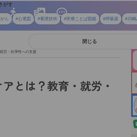
さがす
#がん
#心電図
#看護技術
#医療ことば図鑑
#呼吸器
#川嶋
ライフスタイル
メディア
用語・資料
閉じる
・就労・妊孕性への支援
ケアとは？教育・就労・