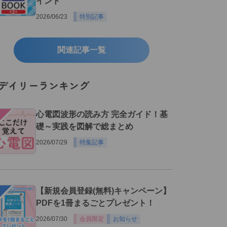
イント
2026/06/23
特別記事
関連記事一覧
デイリーランキング
１
心電図波形の読み方 完全ガイド！基
礎～実践を図解で総まとめ
2026/07/29
特集記事
２
【新規会員登録(無料)キャンペーン】
PDFを1冊まるごとプレゼント！
2026/07/30
会員限定
お知らせ