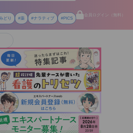
会員ログイン（無料）
みどり
#薬
#ナラティブ
#PICS