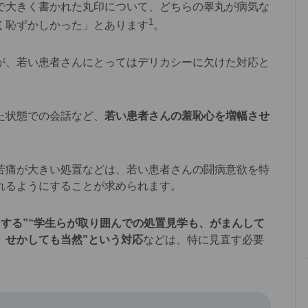
で大きく書かれた丸印について、どちらの睾丸が病気な
1
く恥ずかしかった」とあります
。
、若い患者さんにとってはデリカシーに欠けた対応と
た状態での会話など、
若い患者さんの羞恥心を増幅させ
痛が大きい処置などは、若い患者さんの闘病意欲を特
れるようにすることが求められます。
にする”“学生らが取り囲んでの処置見学も、がまんして
、せかしても当然”という対応
などは、特に見直す必要