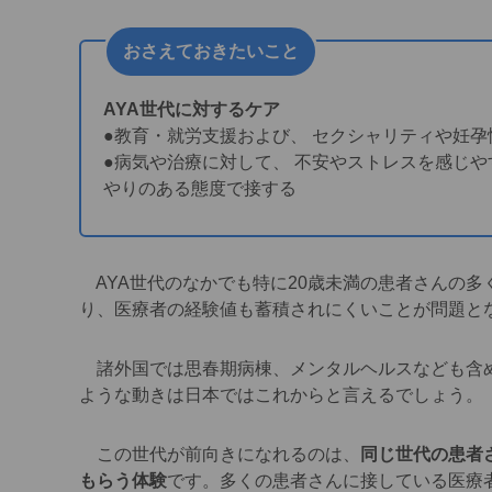
おさえておきたいこと
AYA世代に対するケア
●教育・就労支援および、 セクシャリティや妊
●病気や治療に対して、 不安やストレスを感じや
やりのある態度で接する
AYA世代のなかでも特に20歳未満の患者さんの
り、医療者の経験値も蓄積されにくいことが問題と
諸外国では思春期病棟、メンタルヘルスなども含め
ような動きは日本ではこれからと言えるでしょう。
この世代が前向きになれるのは、
同じ世代の患者
もらう体験
です。多くの患者さんに接している医療