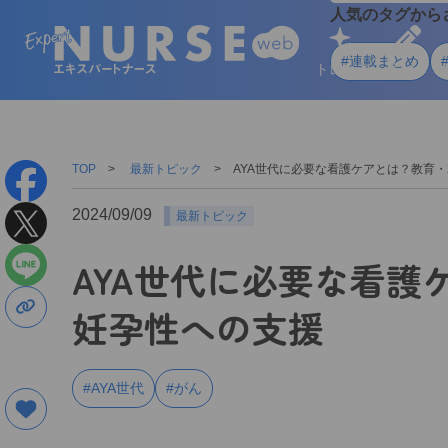
人気のタグから
#連載まとめ
トレンド
学ぶ
TOP
最新トピック
AYA世代に必要な看護ケアとは？教育
2024/09/09
最新トピック
AYA世代に必要な看護
妊孕性への支援
#AYA世代
#がん