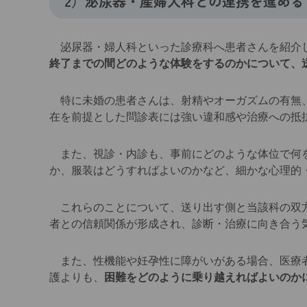
2）泌尿器・産婦人科との連携を進める
泌尿器・婦人科といった診療科へ患者さんを紹介し
終了までの間どのような体験をするのかについて、
特に未婚の患者さんは、射精やオーガズムの有無、
在を前提とした問診表には強い違和感や治療への抵
また、視診・内診も、事前にどのような体位で何を
か、服装はどうすればよいのかなど、細かな心理的
これらのことについて、送り出す側と当該科の双方
者との信頼関係が形成され、診断・治療に向き合う
また、性機能や妊孕性に障がいがある場合、医療者
護よりも、
困難をどのように乗り越えればよいのか