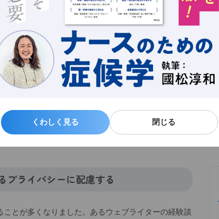
新
まず）きで絶望したり、十分に検討しないまま退学・
る
や情報提供の際には、時間をかけ丁寧に対応することが
よ
アリティ・妊孕性の看護ケア
また、パートナーとの親密な関係がアイデンティティ
ば、性機能や妊孕性（にんようせい）に影響を及ぼすよ
くわしく見る
くわしく見る
閉じる
閉じる
大きいと言えます。
ます。
るプライバシーに配慮する
ことが多くなりました。あるウェブライターの経験談