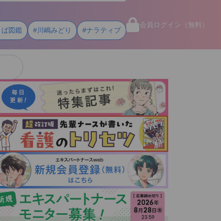
会員ログイン（無料）
とば図鑑
#川嶋みどり
#ナラティブ