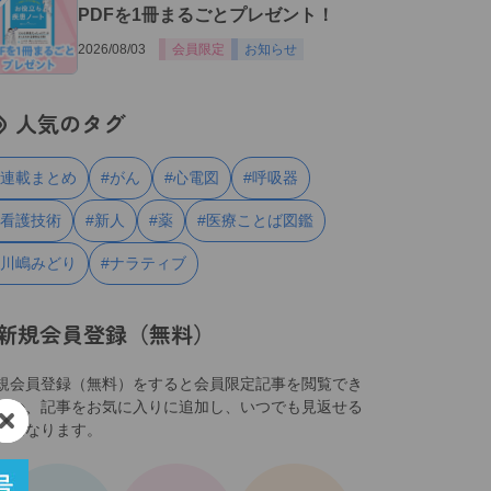
PDFを1冊まるごとプレゼント！
2026/08/03
会員限定
お知らせ
人気のタグ
#連載まとめ
#がん
#心電図
#呼吸器
#看護技術
#新人
#薬
#医療ことば図鑑
#川嶋みどり
#ナラティブ
新規会員登録（無料）
規会員登録（無料）をすると会員限定記事を閲覧でき
ほか、記事をお気に入りに追加し、いつでも見返せる
うになります。