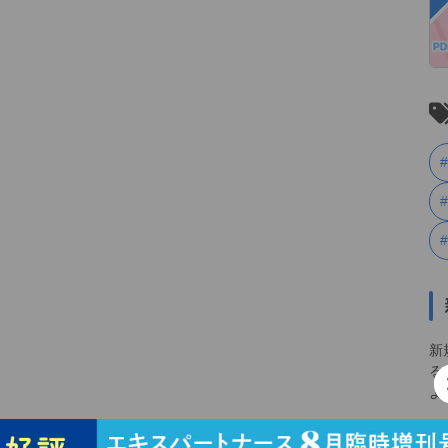
新
る
よ