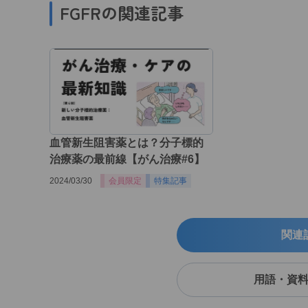
FGFRの関連記事
血管新生阻害薬とは？分子標的
治療薬の最前線【がん治療#6】
2024/03/30
会員限定
特集記事
関連
用語・資