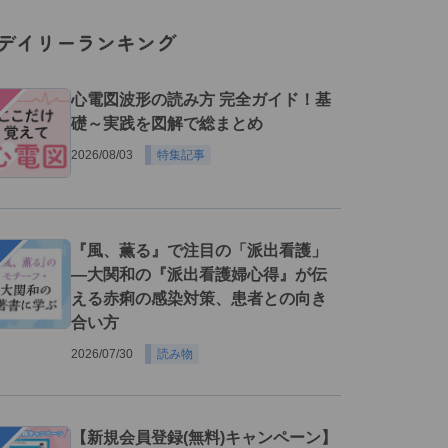
デイリーランキング
１
心電図波形の読み方 完全ガイド！基
礎～実践を図解で総まとめ
2026/08/03
特集記事
２
『風、薫る』で注目の「派出看護」
―大関和の『派出看護婦心得』が伝
える赤痢の感染対策、患者との向き
合い方
2026/07/30
読み物
３
【新規会員登録(無料)キャンペーン】