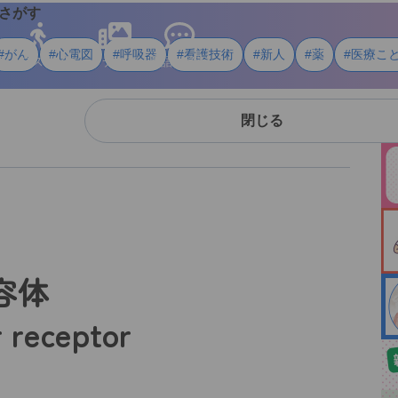
さがす
#がん
#心電図
#呼吸器
#看護技術
#新人
#薬
#医療こ
ライフスタイル
メディア
用語・資料
閉じる
容体
r receptor