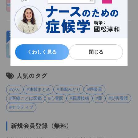
会員限定
お知らせ
2026/08/03
３
『風、薫る』で注目の「派出看護」―大関
和の『派出看護婦心得』が伝える赤痢の感
染対策、患者との向き合い方
くわしく見る
くわしく見る
閉じる
閉じる
読み物
2026/07/30
人気のタグ
#がん
#連載まとめ
#川嶋みどり
#呼吸器
#医療ことば図鑑
#心電図
#看護技術
#薬
#災害看護
#ナラティブ
新規会員登録（無料）