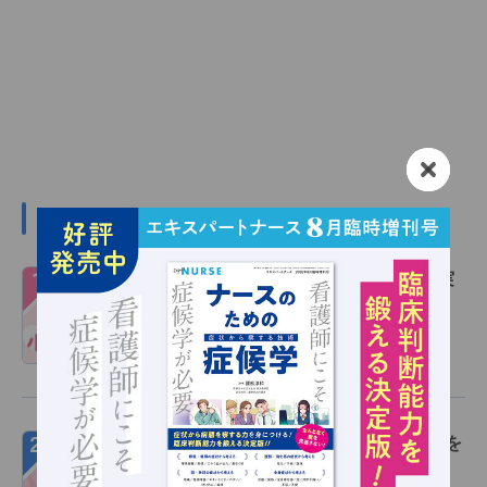
デイリーランキング
１
心電図波形の読み方 完全ガイド！基礎～実
践を図解で総まとめ
特集記事
2026/08/03
２
【新規会員登録(無料)キャンペーン】PDFを
1冊まるごとプレゼント！