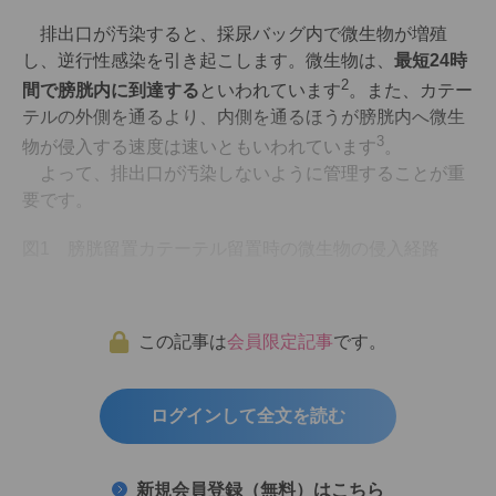
排出口が汚染すると、採尿バッグ内で微生物が増殖
し、逆行性感染を引き起こします。微生物は、
最短24時
2
間で膀胱内に到達する
といわれています
。また、カテー
テルの外側を通るより、内側を通るほうが膀胱内へ微生
3
物が侵入する速度は速いともいわれています
。
よって、排出口が汚染しないように管理することが重
要です。
図1 膀胱留置カテーテル留置時の微生物の侵入経路
この記事は
会員限定記事
です。
ログインして全文を読む
新規会員登録（無料）はこちら