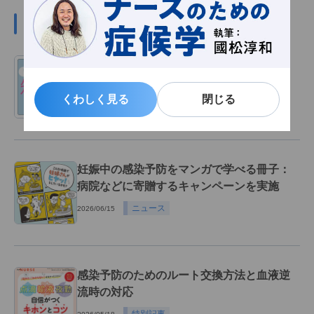
#感染管理の関連記事
国際基準「スフィア基準」とは？わかりや
すく解説
くわしく見る
くわしく見る
閉じる
閉じる
最新トピック
2026/07/29
妊娠中の感染予防をマンガで学べる冊子：
病院などに寄贈するキャンペーンを実施
ニュース
2026/06/15
感染予防のためのルート交換方法と血液逆
流時の対応
特別記事