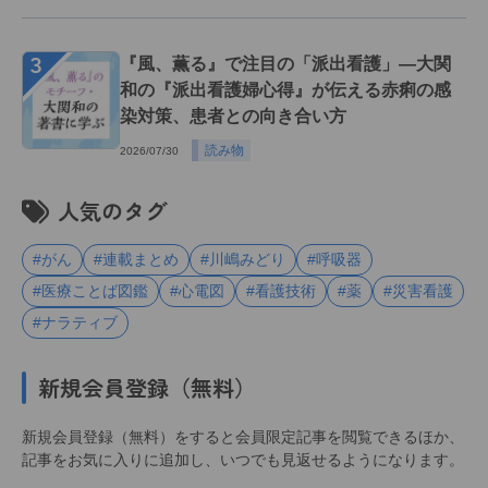
３
『風、薫る』で注目の「派出看護」―大関
和の『派出看護婦心得』が伝える赤痢の感
染対策、患者との向き合い方
読み物
2026/07/30
人気のタグ
#がん
#連載まとめ
#川嶋みどり
#呼吸器
#医療ことば図鑑
#心電図
#看護技術
#薬
#災害看護
#ナラティブ
新規会員登録（無料）
新規会員登録（無料）をすると会員限定記事を閲覧できるほか、
記事をお気に入りに追加し、いつでも見返せるようになります。