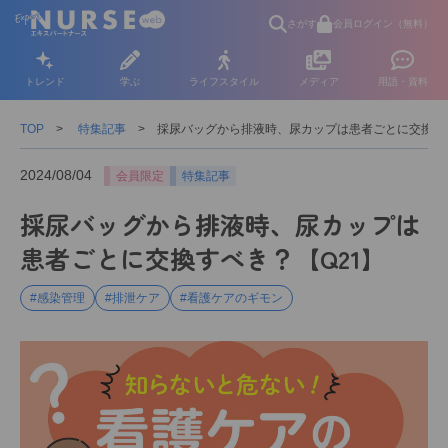
さがす
会員ログイン（無料）
トレンド
学ぶ
ライフスタイル
メディア
用語・資料
TOP
特集記事
採尿バッグから排液時、尿カップは患者ごとに交換すべ
2024/08/04
会員限定
特集記事
採尿バッグから排液時、尿カップは
患者ごとに交換すべき？【Q21】
#感染管理
#排泄ケア
#看護ケアのギモン