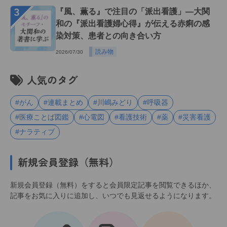
３
『風、薫る』で注目の「派出看護」―大関
和の『派出看護婦心得』が伝える赤痢の感
染対策、患者との向き合い方
読み物
2026/07/30
人気のタグ
#がん
#連載まとめ
#川嶋みどり
#呼吸器
#医療ことば図鑑
#心電図
#看護技術
#薬
#災害看護
#ナラティブ
新規会員登録（無料）
新規会員登録（無料）をすると会員限定記事を閲覧できるほか、
記事をお気に入りに追加し、いつでも見返せるようになります。