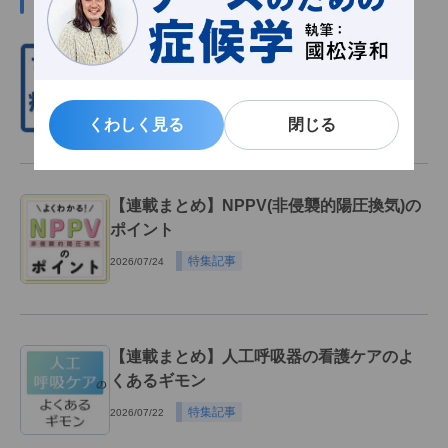
呼吸困難のアセスメント：「呼吸が変だ」
から考える病態【症候学】
雑誌連動記事
2026/07/31
くわしく見る
くわしく見る
閉じる
閉じる
【連載まとめ】NPPV(非侵襲的陽圧換気)の
ポイント
特集記事
2026/07/24
【連載まとめ】人工呼吸器の看護ケアのよ
くあるギモン
特集記事
2026/07/22