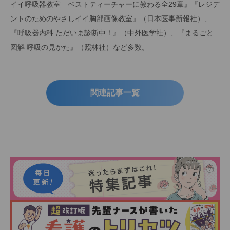
イイ呼吸器教室—ベストティーチャーに教わる全29章』『レジデ
ントのためのやさしイイ胸部画像教室』（日本医事新報社）、
『呼吸器内科 ただいま診断中！』（中外医学社）、『まるごと
図解 呼吸の見かた』（照林社）など多数。
関連記事一覧