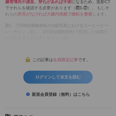
腸管壊死や虚血、穿孔があれば手術
になるため、造影CT
でそれらを確認する必要があります（
図1-②
）。 もしそ
れらの
所見がなければ大腸内視鏡で捻転を整復
します。
図1 ①S状結腸軸捻転のX線写真におけるコーヒービー
ン・サイン（左）、②S状結腸軸捻転で拡張した結腸の
ハウストラとビーク・サイン（右）
この記事は
会員限定記事
です。
ログインして全文を読む
新規会員登録（無料）はこちら