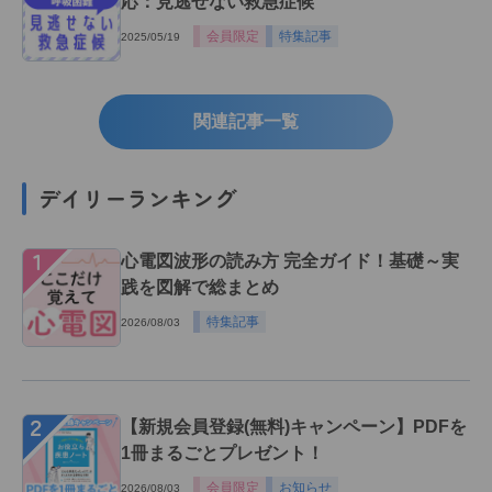
応：見逃せない救急症候
会員限定
特集記事
2025/05/19
関連記事一覧
デイリーランキング
１
心電図波形の読み方 完全ガイド！基礎～実
践を図解で総まとめ
特集記事
2026/08/03
２
【新規会員登録(無料)キャンペーン】PDFを
1冊まるごとプレゼント！
会員限定
お知らせ
2026/08/03