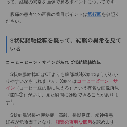
って、結腸の異常を画像で見るポイントについてです。
腹痛の患者での画像の着目ポイントは
第47回
を参照く
ださい。
S状結腸軸捻転を疑って、結腸の異常を見て
いる
コーヒービーン・サインがあれば状結腸軸捻転
S状結腸軸捻転はCTよりも腹部単純X線のほうがわか
りやすいかもしれません。X線では
コーヒービーン・サ
イン
（コーヒー豆の形に見える）という有名な画像所見
（
図1-①
）があり、見た瞬間に診断できることがありま
1
す
。
S状結腸過長や便秘症、高齢、長期臥床、精神疾患、
妊娠が危険因子となり、
腹部の著明な膨満
を認めます。