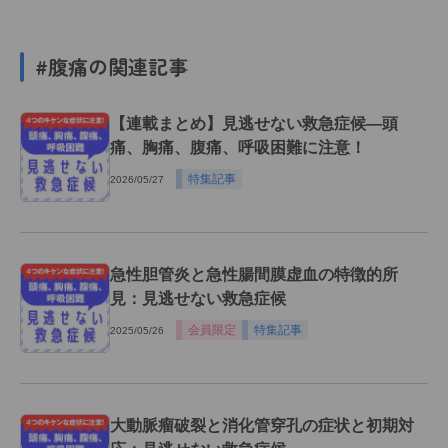
#腹痛の関連記事
【連載まとめ】見逃せない救急症候―頭
痛、胸痛、腹痛、呼吸困難に注意！
特集記事
2026/05/27
急性胆管炎と急性腸間膜虚血の特徴的所
見：見逃せない救急症候
会員限定
特集記事
2025/05/26
大動脈瘤破裂と消化管穿孔の症状と初期対