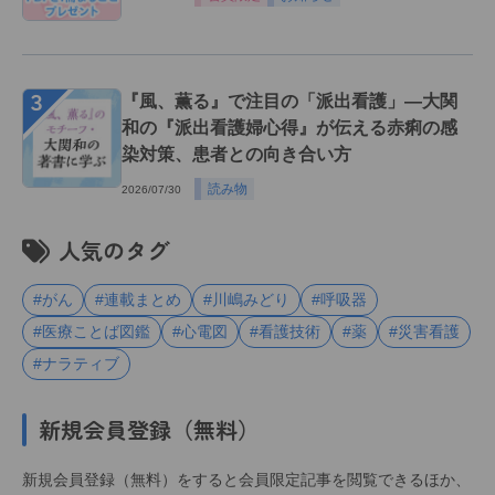
３
『風、薫る』で注目の「派出看護」―大関
和の『派出看護婦心得』が伝える赤痢の感
染対策、患者との向き合い方
読み物
2026/07/30
人気のタグ
#がん
#連載まとめ
#川嶋みどり
#呼吸器
#医療ことば図鑑
#心電図
#看護技術
#薬
#災害看護
#ナラティブ
新規会員登録（無料）
新規会員登録（無料）をすると会員限定記事を閲覧できるほか、