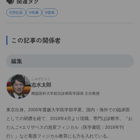
関連タグ
#消化器
#画像
#腹痛
この記事の関係者
編集
しみずたろう
志水太郎
獨協医科大学総合診療医学講座 主任教授
東京出身。2005年愛媛大学医学部卒業。国内・海外での臨床医
としての研鑽を経て、2018年4月より現職。専門は診断学。『お
だんご×エリザベスの急変フィジカル（医学書院：2018年刊
行）』など看護フィジカル教育にも力を入れている。