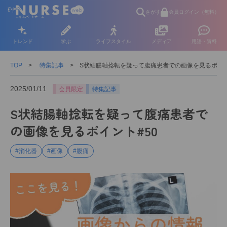
さがす
会員ログイン（無料）
トレンド
学ぶ
ライフスタイル
メディア
用語・資料
TOP
特集記事
S状結腸軸捻転を疑って腹痛患者での画像を見るポイン
2025/01/11
会員限定
特集記事
S状結腸軸捻転を疑って腹痛患者で
の画像を見るポイント#50
#消化器
#画像
#腹痛