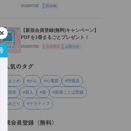
2026/07/30
読み物
３
【新規会員登録(無料)キャンペーン】
PDFを1冊まるごとプレゼント！
2026/07/30
会員限定
お知らせ
人気のタグ
#連載まとめ
#がん
#心電図
#呼吸器
#看護技術
#新人
#薬
#医療ことば図鑑
#川嶋みどり
#ナラティブ
新規会員登録（無料）