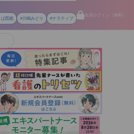
会員ログイン（無料）
とば図鑑
#川嶋みどり
#ナラティブ