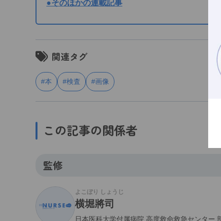
●そのほかの連載記事
関連タグ
#本
#検査
#画像
この記事の関係者
監修
よこぼり しょうじ
横堀將司
日本医科大学付属病院 高度救命救急センター 