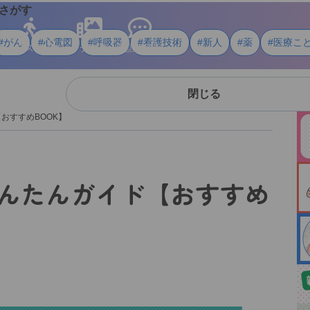
さがす
#がん
#心電図
#呼吸器
#看護技術
#新人
#薬
#医療こ
ライフスタイル
メディア
用語・資料
閉じる
おすすめBOOK】
かんたんガイド【おすすめ