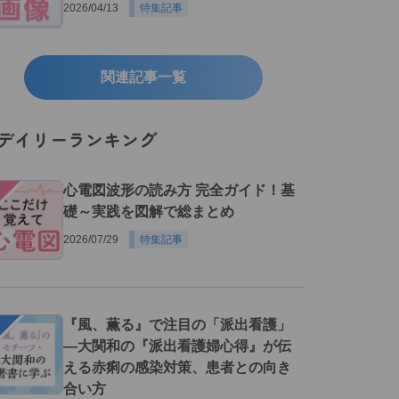
2026/04/13
特集記事
関連記事一覧
デイリーランキング
１
心電図波形の読み方 完全ガイド！基
礎～実践を図解で総まとめ
2026/07/29
特集記事
２
『風、薫る』で注目の「派出看護」
―大関和の『派出看護婦心得』が伝
える赤痢の感染対策、患者との向き
合い方