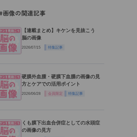
#画像の関連記事
【連載まとめ】キケンを見抜こう
脳の画像
2026/07/15
特集記事
硬膜外血腫・硬膜下血腫の画像の見
方とケアでの活用ポイント
2026/06/28
会員限定
特集記事
くも膜下出血合併症としての水頭症
の画像の見方