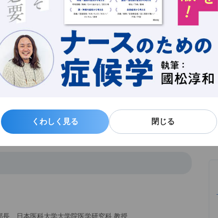
新
る
よ
くわしく見る
くわしく見る
閉じる
閉じる
部長、日本医科大学大学院医学研究科 教授