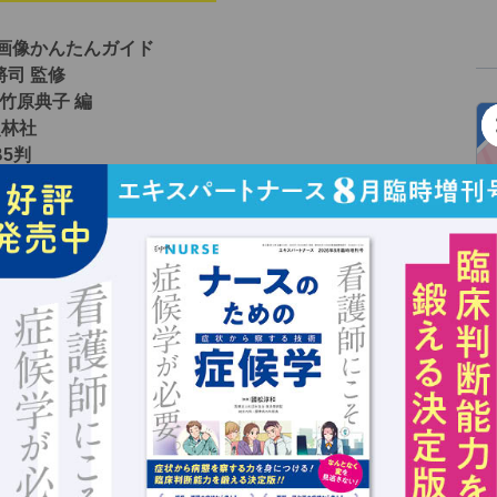
 画像かんたんガイド
將司 監修
竹原典子 編
照林社
B5判
530円（税込）
・購入はこちら