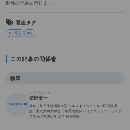
製等の行為を禁じます。
関連タグ
#心電図
#本
この記事の関係者
執筆
とくの しんいち
徳野慎一
神奈川県立保健福祉大学 ヘルスイノベーション研究科 教
授、東京大学大学院 工学系研究科 バイオエンジニアリング
専攻 音声病態分析工学 特任教授