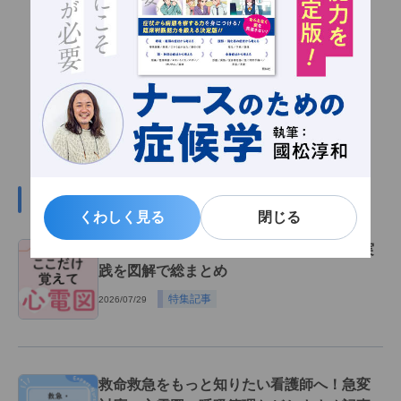
#心電図の関連記事
くわしく見る
くわしく見る
閉じる
閉じる
心電図波形の読み方 完全ガイド！基礎～実
践を図解で総まとめ
特集記事
2026/07/29
救命救急をもっと知りたい看護師へ！急変