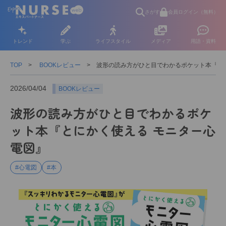
さがす
会員ログイン（無料）
トレンド
学ぶ
ライフスタイル
メディア
用語・資料
TOP
BOOKレビュー
波形の読み方がひと目でわかるポケット本『と
2026/04/04
BOOKレビュー
波形の読み方がひと目でわかるポケ
ット本『とにかく使える モニター心
電図』
#心電図
#本