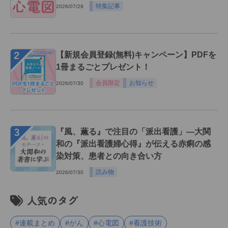
特集記事
2026/07/29
２
【新規会員登録(無料)キャンペーン】PDFを
1冊まるごとプレゼント！
会員限定
お知らせ
2026/07/30
３
『風、薫る』で注目の「派出看護」―大関
和の『派出看護婦心得』が伝える赤痢の感
染対策、患者との向き合い方
読み物
2026/07/30
人気のタグ
#連載まとめ
#がん
#心電図
#看護技術